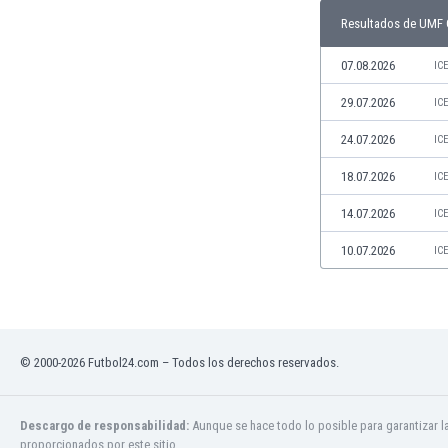
Jamaica
Resultados de UMF 
Japón
07.08.2026
IC
Jordania
Kazajstán
29.07.2026
IC
Kenia
24.07.2026
Kirguizistán
IC
Kosovo
18.07.2026
IC
Kuwait
Letonia
14.07.2026
IC
Líbano
10.07.2026
IC
Libia
Liechtenstein
Lituania
Luxemburgo
Macao
© 2000-2026 Futbol24.com – Todos los derechos reservados.
Macedonia del Norte
Malasia
Descargo de responsabilidad:
Aunque se hace todo lo posible para garantizar l
Malawi
proporcionados por este sitio.