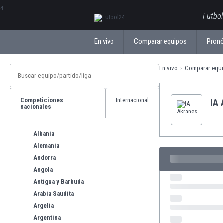
ΕλληνικάБългарски
Futbol
En vivo
Comparar equipos
Pronó
En vivo
Comparar equ
Competiciones
Internacional
IA
nacionales
Albania
Alemania
Andorra
Angola
Antigua y Barbuda
Arabia Saudita
Argelia
Argentina