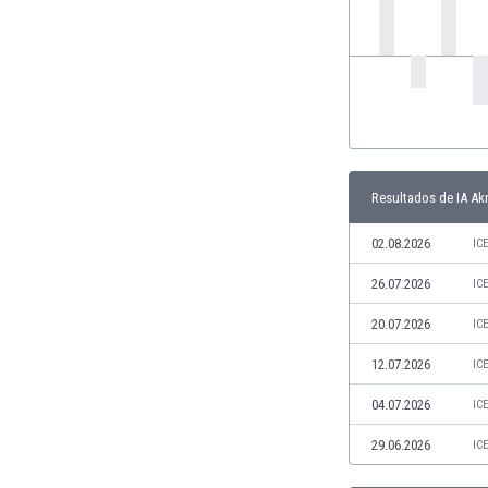
Ghana
Gibraltar
Grecia
Guatemala
Haiti
Honduras
Hong Kong
Hungría
Resultados de IA Ak
India
02.08.2026
IC
Indonesia
Inglaterra
26.07.2026
IC
Irak
20.07.2026
IC
Irán
Irlanda
12.07.2026
IC
Irlanda del Norte
04.07.2026
Islandia
IC
Islas Féroe
29.06.2026
IC
Israel
Italia