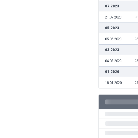
07.2023
Burkina Faso
Burundi
21.07.2023
IC
Bután
05.2023
Camboya
Camerún
05.05.2023
IC
Canadá
03.2023
Chile
China
04.03.2023
IC
Chipre
01.2020
Colombia
Corea del Sur
18.01.2020
IC
Costa de Marfil
Costa Rica
Croacia
Curazao
Dinamarca
Ecuador
Egipto