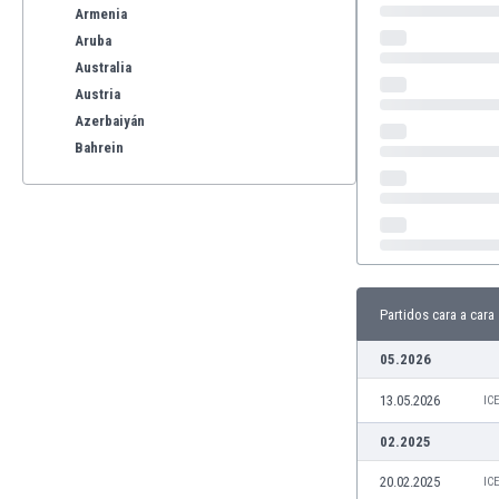
Armenia
Aruba
Australia
Austria
Azerbaiyán
Bahrein
Bangladesh
Barbados
Bélgica
Benelux
Bermudas
Bielorrusia
Partidos cara a cara
Bolivia
05.2026
Bonaire
Bosnia y Herzegovina
13.05.2026
IC
Botswana
Brasil
02.2025
Brunéi
20.02.2025
IC
Bulgaria