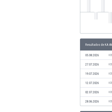
Ghana
Gibraltar
Grecia
Guatemala
Haiti
Honduras
Hong Kong
Resultados de KA Ak
Hungría
India
05.08.2026
IC
Indonesia
Inglaterra
27.07.2026
IC
Irak
19.07.2026
IC
Irán
Irlanda
12.07.2026
IC
Irlanda del Norte
02.07.2026
IC
Islandia
Islas Féroe
28.06.2026
IC
Israel
Italia