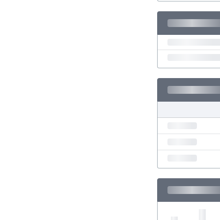
El Salvador
Emiratos Árabes Unidos
Escandinavia
Escocia
Eslovaquia
Eslovenia
España
Estados Unidos
Estonia
Eswatini
Etiopía
Fiji
Filipinas
Finlandia
Francia
Gabón
Gales
Gambia
Georgia