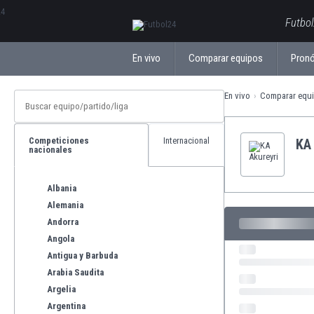
ΕλληνικάБългарски
Futbol
En vivo
Comparar equipos
Pronó
En vivo
Comparar equ
Competiciones
Internacional
KA
nacionales
Albania
Alemania
Andorra
Angola
Antigua y Barbuda
Arabia Saudita
Argelia
Argentina