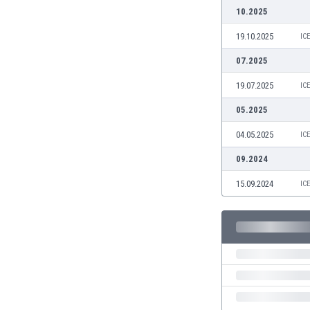
10.2025
Burkina Faso
Burundi
19.10.2025
IC
Bután
07.2025
Camboya
Camerún
19.07.2025
IC
Canadá
05.2025
Chile
China
04.05.2025
IC
Chipre
09.2024
Colombia
Corea del Sur
15.09.2024
IC
Costa de Marfil
Costa Rica
Croacia
Curazao
Dinamarca
Ecuador
Egipto