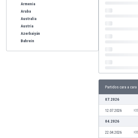
Armenia
Aruba
Australia
Austria
Azerbaiyán
Bahrein
Bangladesh
Barbados
Bélgica
Benelux
Bermudas
Bielorrusia
Partidos cara a cara
Bolivia
07.2026
Bonaire
Bosnia y Herzegovina
12.07.2026
IC
Botswana
04.2026
Brasil
Brunéi
22.04.2026
IC
Bulgaria