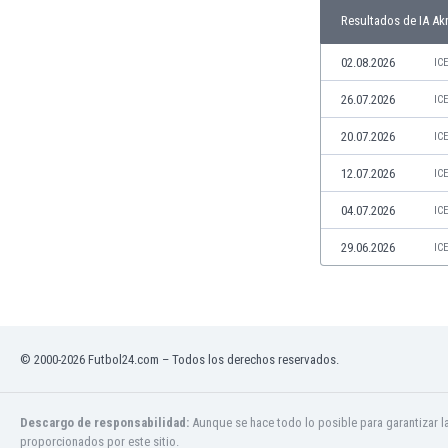
Jamaica
Resultados de IA Ak
Japón
02.08.2026
IC
Jordania
Kazajstán
26.07.2026
IC
Kenia
20.07.2026
IC
Kirguizistán
Kosovo
12.07.2026
IC
Kuwait
04.07.2026
IC
Letonia
Líbano
29.06.2026
IC
Libia
Liechtenstein
Lituania
Luxemburgo
Macao
© 2000-2026 Futbol24.com – Todos los derechos reservados.
Macedonia del Norte
Malasia
Descargo de responsabilidad:
Aunque se hace todo lo posible para garantizar l
Malawi
proporcionados por este sitio.