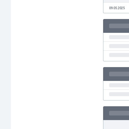
El Salvador
09.05.2025
Emiratos Árabes Unidos
Escandinavia
Escocia
Eslovaquia
Eslovenia
España
Estados Unidos
Estonia
Eswatini
Etiopía
Fiji
Filipinas
Finlandia
Francia
Gabón
Gales
Gambia
Georgia