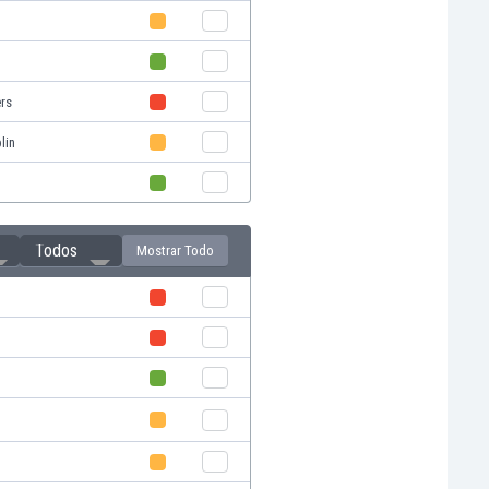
rs
lin
Todos
Mostrar Todo