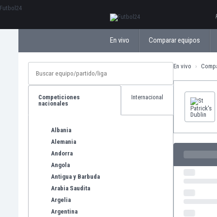
ΕλληνικάБългарски
En vivo
Comparar equipos
En vivo
Compa
Competiciones
Internacional
nacionales
Albania
Alemania
Andorra
Angola
Antigua y Barbuda
Arabia Saudita
Argelia
Argentina