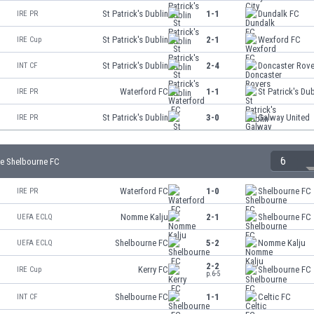
St Patrick's Dublin
1-1
Dundalk FC
IRE PR
St Patrick's Dublin
2-1
Wexford FC
IRE Cup
St Patrick's Dublin
2-4
Doncaster Rove
INT CF
Waterford FC
1-1
St Patrick's Dub
IRE PR
St Patrick's Dublin
3-0
Galway United
IRE PR
6
e Shelbourne FC
Waterford FC
1-0
Shelbourne FC
IRE PR
Nomme Kalju
2-1
Shelbourne FC
UEFA ECLQ
Shelbourne FC
5-2
Nomme Kalju
UEFA ECLQ
2-2
Kerry FC
Shelbourne FC
IRE Cup
p.6-5
Shelbourne FC
1-1
Celtic FC
INT CF