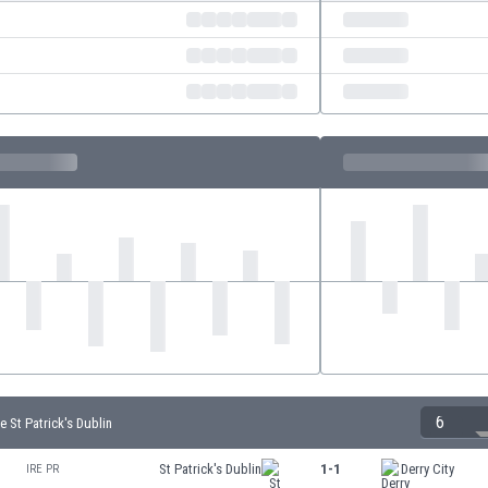
6
 St Patrick's Dublin
St Patrick's Dublin
1-1
Derry City
IRE PR