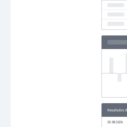
Ghana
Gibraltar
Grecia
Guatemala
Haiti
Honduras
Hong Kong
Hungría
India
Indonesia
Inglaterra
Irak
Irán
Irlanda
Irlanda del Norte
Islandia
Resultados de
Islas Féroe
Israel
02.08.2026
Italia