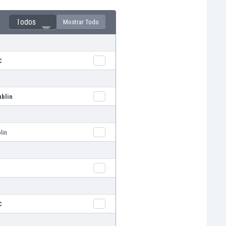
Todos
Mostrar Todo
C
ublin
lin
C