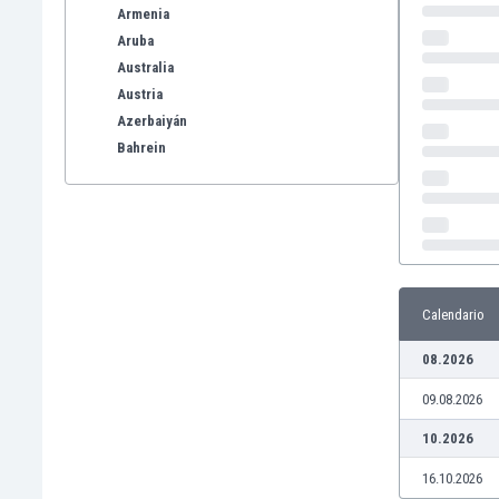
Armenia
Aruba
Australia
Austria
Azerbaiyán
Bahrein
Bangladesh
Barbados
Bélgica
Benelux
Bermudas
Bielorrusia
Calendario
Bolivia
08.2026
Bonaire
Bosnia y Herzegovina
09.08.2026
Botswana
10.2026
Brasil
Brunéi
16.10.2026
Bulgaria