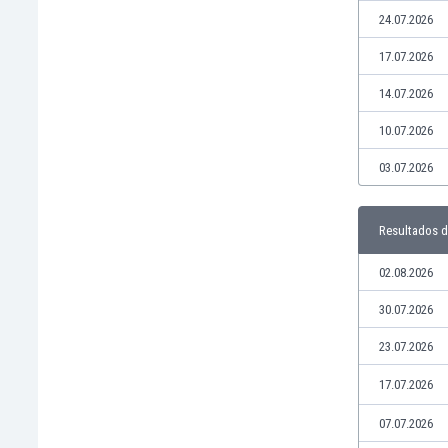
24.07.2026
Jamaica
Japón
17.07.2026
Jordania
Kazajstán
14.07.2026
Kenia
10.07.2026
Kirguizistán
Kosovo
03.07.2026
Kuwait
Letonia
Resultados d
Líbano
Libia
02.08.2026
Liechtenstein
Lituania
30.07.2026
Luxemburgo
23.07.2026
Macao
Macedonia del Norte
17.07.2026
Malasia
07.07.2026
Malawi