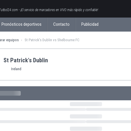
Futbol24.com - ¡El servicio de marcadores en VIVO más rápido y confiable!
Pronósticos deportivos
Contacto
Publicidad
rar equipos
St Patrick's Dublin vs Shelbourne FC
St Patrick's Dublin
Ireland