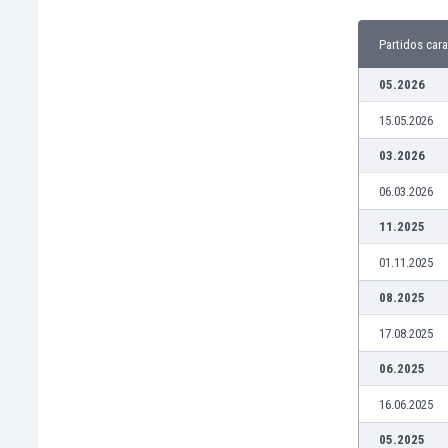
Burkina Faso
Burundi
Partidos cara
Bután
05.2026
Camboya
Camerún
15.05.2026
Canadá
03.2026
Chile
China
06.03.2026
Chipre
11.2025
Colombia
Corea del Sur
01.11.2025
Costa de Marfil
08.2025
Costa Rica
Croacia
17.08.2025
Curazao
06.2025
Dinamarca
Ecuador
16.06.2025
Egipto
05.2025