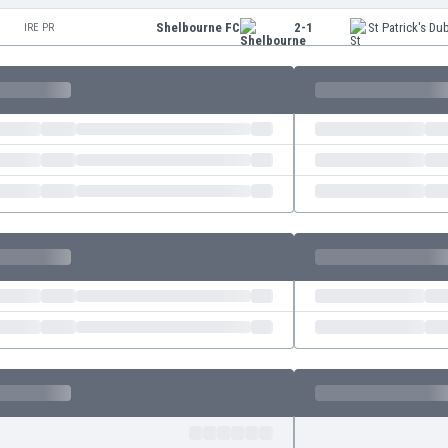
Shelbourne FC
2-1
St Patrick's Dub
IRE PR