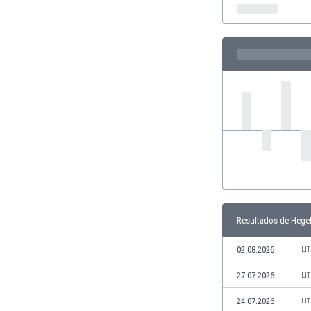
Ghana
Gibraltar
Grecia
Guatemala
Haiti
Honduras
Hong Kong
Hungría
India
Indonesia
Inglaterra
Irak
Irán
Resultados de Hege
Irlanda
Irlanda del Norte
02.08.2026
LI
Islandia
Islas Féroe
27.07.2026
LI
Israel
24.07.2026
LI
Italia