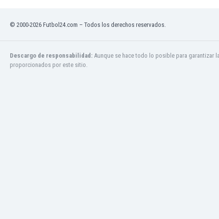
Mali
Malta
© 2000-2026 Futbol24.com – Todos los derechos reservados.
Marruecos
Martinica
Mauritania
Descargo de responsabilidad:
Aunque se hace todo lo posible para garantizar l
México
proporcionados por este sitio.
Moldavia
Mongolia
Montenegro
Mozambique
Myanmar
Namibia
Nicaragua
Nigeria
Noruega
Nueva Zelanda
Omán
Países Bajos
Pakistán