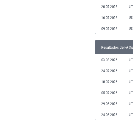
Jamaica
20.07.2026
LI
Japón
16.07.2026
UE
Jordania
Kazajstán
09.07.2026
UE
Kenia
Kirguizistán
Resultados de FA Sia
Kosovo
Kuwait
03.08.2026
LI
Letonia
Líbano
24.07.2026
LI
Libia
18.07.2026
LI
Liechtenstein
Lituania
05.07.2026
LI
Luxemburgo
29.06.2026
LI
Macao
Macedonia del Norte
24.06.2026
LI
Malasia
Malawi