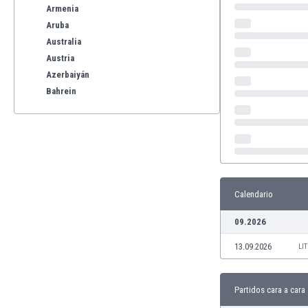
Armenia
Aruba
Australia
Austria
Azerbaiyán
Bahrein
Bangladesh
Barbados
Bélgica
Benelux
Bermudas
Bielorrusia
Calendario
Bolivia
09.2026
Bonaire
Bosnia y Herzegovina
13.09.2026
LI
Botswana
Brasil
Brunéi
Partidos cara a cara
Bulgaria