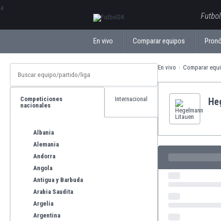
ΕλληνικάБългарски
Futbol
En vivo
Comparar equipos
Pronó
En vivo
Comparar equ
Competiciones
Internacional
He
nacionales
Albania
Alemania
Andorra
Angola
Antigua y Barbuda
Arabia Saudita
Argelia
Argentina