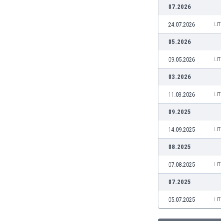
07.2026
Burkina Faso
Burundi
24.07.2026
LI
Bután
05.2026
Camboya
Camerún
09.05.2026
LI
Canadá
03.2026
Chile
China
11.03.2026
LI
Chipre
09.2025
Colombia
Corea del Sur
14.09.2025
LI
Costa de Marfil
08.2025
Costa Rica
Croacia
07.08.2025
LI
Curazao
07.2025
Dinamarca
Ecuador
05.07.2025
LI
Egipto