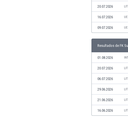
Jamaica
20.07.2026
LI
Japón
16.07.2026
UE
Jordania
Kazajstán
09.07.2026
UE
Kenia
Kirguizistán
Resultados de FK S
Kosovo
Kuwait
01.08.2026
IN
Letonia
Líbano
20.07.2026
LI
Libia
06.07.2026
LI
Liechtenstein
Lituania
29.06.2026
LI
Luxemburgo
21.06.2026
LI
Macao
Macedonia del Norte
16.06.2026
LI
Malasia
Malawi