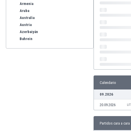
Armenia
Aruba
Australia
Austria
Azerbaiyán
Bahrein
Bangladesh
Barbados
Bélgica
Benelux
Bermudas
Bielorrusia
Calendario
Bolivia
09.2026
Bonaire
Bosnia y Herzegovina
20.09.2026
LI
Botswana
Brasil
Brunéi
Partidos cara a cara
Bulgaria