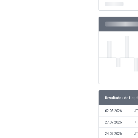
Ghana
Gibraltar
Grecia
Guatemala
Haiti
Honduras
Hong Kong
Hungría
India
Indonesia
Inglaterra
Irak
Irán
Resultados de Hege
Irlanda
Irlanda del Norte
02.08.2026
LI
Islandia
Islas Féroe
27.07.2026
LI
Israel
24.07.2026
LI
Italia