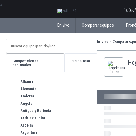
ΕλληνικάБългарски
Futbol
En vivo
Comparar equipos
Pronó
En vivo
Comparar equ
Competiciones
Internacional
He
nacionales
Albania
Alemania
Andorra
Angola
Antigua y Barbuda
Arabia Saudita
Argelia
Argentina