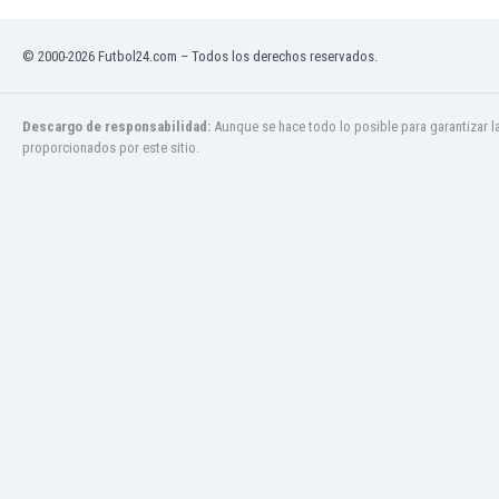
Mali
Malta
© 2000-2026 Futbol24.com – Todos los derechos reservados.
Marruecos
Martinica
Mauritania
Descargo de responsabilidad:
Aunque se hace todo lo posible para garantizar l
México
proporcionados por este sitio.
Moldavia
Mongolia
Montenegro
Mozambique
Myanmar
Namibia
Nicaragua
Nigeria
Noruega
Nueva Zelanda
Omán
Países Bajos
Pakistán