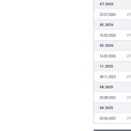
07.2026
Burkina Faso
Burundi
20.07.2026
LI
Bután
05.2026
Camboya
Camerún
16.05.2026
LI
Canadá
03.2026
Chile
China
14.03.2026
LI
Chipre
11.2025
Colombia
Corea del Sur
08.11.2025
LI
Costa de Marfil
08.2025
Costa Rica
Croacia
30.08.2025
LI
Curazao
06.2025
Dinamarca
Ecuador
30.06.2025
LI
Egipto