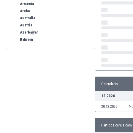
Armenia
Aruba
Australia
Austria
Azerbaiyán
Bahrein
Bangladesh
Barbados
Bélgica
Benelux
Bermudas
Bielorrusia
Calendario
Bolivia
12.2026
Bonaire
Bosnia y Herzegovina
30.12.2026
ME
Botswana
Brasil
Brunéi
Partidos cara a cara
Bulgaria