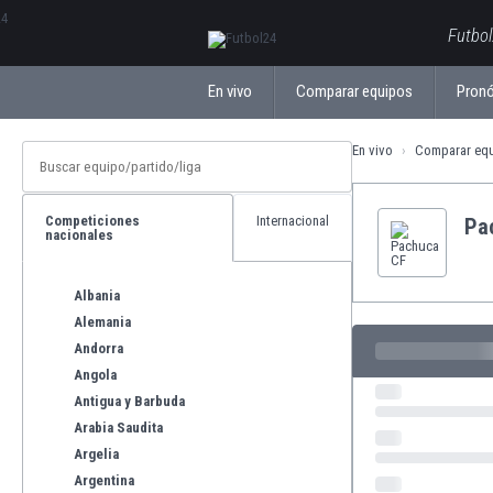
ΕλληνικάБългарски
Futbol
En vivo
Comparar equipos
Pronó
En vivo
Comparar eq
Competiciones
Internacional
Pa
nacionales
Albania
Alemania
Andorra
Angola
Antigua y Barbuda
Arabia Saudita
Argelia
Argentina