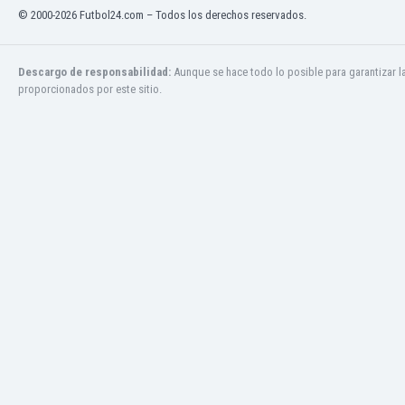
Mali
© 2000-2026 Futbol24.com – Todos los derechos reservados.
Malta
Marruecos
Martinica
Descargo de responsabilidad:
Aunque se hace todo lo posible para garantizar l
proporcionados por este sitio.
Mauritania
México
Moldavia
Mongolia
Montenegro
Mozambique
Myanmar
Namibia
Nicaragua
Nigeria
Noruega
Nueva Zelanda
Omán
Países Bajos
Pakistán