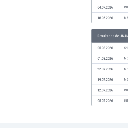
Jamaica
04.07.2026
IN
Japón
18.05.2026
ME
Jordania
Kazajstán
Kenia
Resultados de UNA
Kirguizistán
Kosovo
05.08.2026
CN
Kuwait
01.08.2026
ME
Letonia
Líbano
22.07.2026
ME
Libia
19.07.2026
ME
Liechtenstein
Lituania
12.07.2026
IN
Luxemburgo
05.07.2026
IN
Macao
Macedonia del Norte
Malasia
Malawi