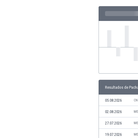
Ghana
Gibraltar
Grecia
Guatemala
Haiti
Honduras
Hong Kong
Hungría
India
Indonesia
Inglaterra
Irak
Resultados de Pach
Irán
Irlanda
05.08.2026
CN
Irlanda del Norte
02.08.2026
ME
Islandia
Islas Féroe
27.07.2026
ME
Israel
19.07.2026
ME
Italia