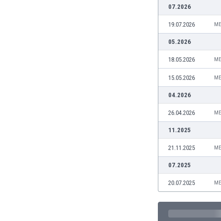
07.2026
Burkina Faso
Burundi
19.07.2026
ME
Bután
05.2026
Camboya
Camerún
18.05.2026
ME
Canadá
15.05.2026
ME
Chile
China
04.2026
Chipre
26.04.2026
ME
Colombia
Corea del Sur
11.2025
Costa de Marfil
21.11.2025
ME
Costa Rica
Croacia
07.2025
Curazao
20.07.2025
ME
Dinamarca
Ecuador
Egipto