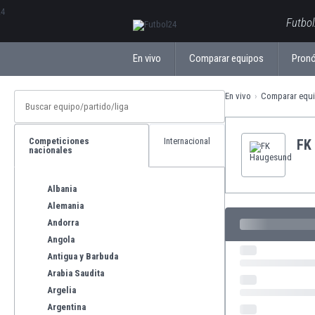
ΕλληνικάБългарски
Futbol
En vivo
Comparar equipos
Pronó
En vivo
Comparar equ
Competiciones
Internacional
FK
nacionales
Albania
Alemania
Andorra
Angola
Antigua y Barbuda
Arabia Saudita
Argelia
Argentina