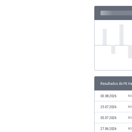
Ghana
Gibraltar
Grecia
Guatemala
Haiti
Honduras
Hong Kong
Hungría
India
Indonesia
Inglaterra
Irak
Resultados de FK H
Irán
Irlanda
03.08.2026
NO
Irlanda del Norte
25.07.2026
NO
Islandia
Islas Féroe
05.07.2026
NO
Israel
27.06.2026
NO
Italia