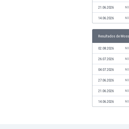
Jamaica
21.06.2026
NO
Japón
14.06.2026
NO
Jordania
Kazajstán
Kenia
Resultados de Moss
Kirguizistán
Kosovo
02.08.2026
NO
Kuwait
26.07.2026
NO
Letonia
Líbano
04.07.2026
NO
Libia
27.06.2026
NO
Liechtenstein
Lituania
21.06.2026
NO
Luxemburgo
14.06.2026
NO
Macao
Macedonia del Norte
Malasia
Malawi