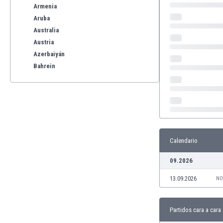
Armenia
Aruba
Australia
Austria
Azerbaiyán
Bahrein
Bangladesh
Barbados
Bélgica
Benelux
Bermudas
Bielorrusia
Calendario
Bolivia
09.2026
Bonaire
Bosnia y Herzegovina
13.09.2026
NO
Botswana
Brasil
Brunéi
Partidos cara a cara
Bulgaria