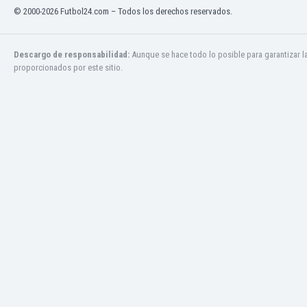
Mali
© 2000-2026 Futbol24.com – Todos los derechos reservados.
Malta
Marruecos
Martinica
Descargo de responsabilidad:
Aunque se hace todo lo posible para garantizar l
proporcionados por este sitio.
Mauritania
México
Moldavia
Mongolia
Montenegro
Mozambique
Myanmar
Namibia
Nicaragua
Nigeria
Noruega
Nueva Zelanda
Omán
Países Bajos
Pakistán