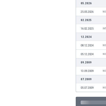
05.2026
Burkina Faso
Burundi
25.05.2026
NO
Bután
02.2025
Camboya
Camerún
16.02.2025
IN
Canadá
12.2024
Chile
China
08.12.2024
NO
Chipre
05.12.2024
NO
Colombia
Corea del Sur
09.2009
Costa de Marfil
13.09.2009
NO
Costa Rica
Croacia
07.2009
Curazao
05.07.2009
NO
Dinamarca
Ecuador
Egipto