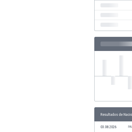
Ghana
Gibraltar
Grecia
Guatemala
Haiti
Honduras
Hong Kong
Hungría
India
Indonesia
Inglaterra
Irak
Irán
Irlanda
Irlanda del Norte
Islandia
Resultados de Nacio
Islas Féroe
Israel
03.08.2026
PA
Italia