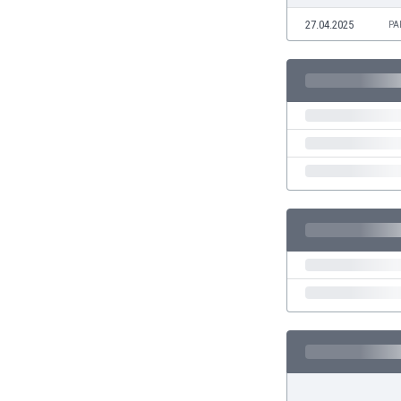
El Salvador
27.04.2025
Emiratos Árabes Unidos
PA
Escandinavia
Escocia
Eslovaquia
Eslovenia
España
Estados Unidos
Estonia
Eswatini
Etiopía
Fiji
Filipinas
Finlandia
Francia
Gabón
Gales
Gambia
Georgia