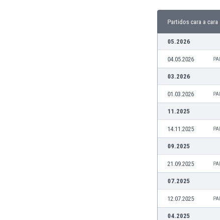
Burkina Faso
Burundi
Partidos cara a cara
Bután
05.2026
Camboya
Camerún
04.05.2026
PA
Canadá
03.2026
Chile
China
01.03.2026
PA
Chipre
11.2025
Colombia
Corea del Sur
14.11.2025
PA
Costa de Marfil
09.2025
Costa Rica
Croacia
21.09.2025
PA
Curazao
07.2025
Dinamarca
Ecuador
12.07.2025
PA
Egipto
04.2025