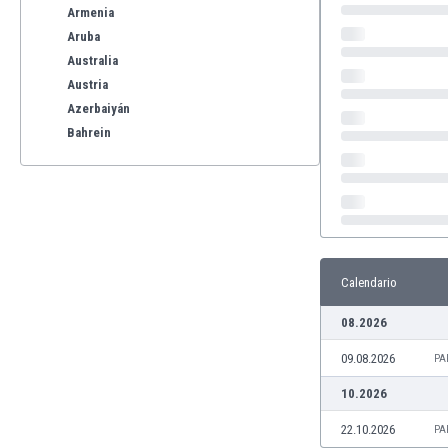
Armenia
Aruba
Australia
Austria
Azerbaiyán
Bahrein
Bangladesh
Barbados
Bélgica
Benelux
Bermudas
Bielorrusia
Calendario
Bolivia
08.2026
Bonaire
Bosnia y Herzegovina
09.08.2026
PA
Botswana
10.2026
Brasil
Brunéi
22.10.2026
PA
Bulgaria