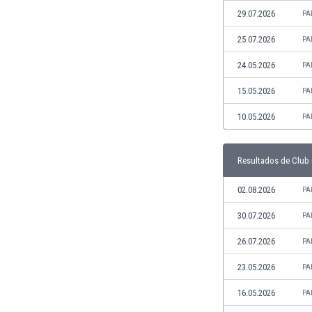
29.07.2026
Jamaica
PA
Japón
25.07.2026
PA
Jordania
Kazajstán
24.05.2026
PA
Kenia
15.05.2026
PA
Kirguizistán
Kosovo
10.05.2026
PA
Kuwait
Letonia
Resultados de Club 
Líbano
Libia
02.08.2026
PA
Liechtenstein
Lituania
30.07.2026
PA
Luxemburgo
26.07.2026
PA
Macao
Macedonia del Norte
23.05.2026
PA
Malasia
16.05.2026
PA
Malawi