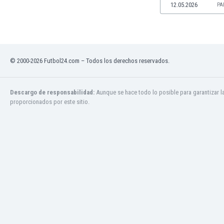
Mali
12.05.2026
PA
Malta
Marruecos
Martinica
Mauritania
© 2000-2026 Futbol24.com – Todos los derechos reservados.
México
Moldavia
Mongolia
Descargo de responsabilidad:
Aunque se hace todo lo posible para garantizar l
Montenegro
proporcionados por este sitio.
Mozambique
Myanmar
Namibia
Nicaragua
Nigeria
Noruega
Nueva Zelanda
Omán
Países Bajos
Pakistán