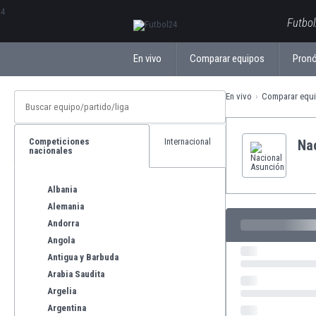
ΕλληνικάБългарски
Futbol
En vivo
Comparar equipos
Pronó
En vivo
Comparar equ
Competiciones
Internacional
Na
nacionales
Albania
Alemania
Andorra
Angola
Antigua y Barbuda
Arabia Saudita
Argelia
Argentina