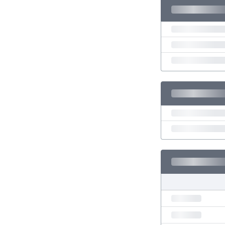
El Salvador
Emiratos Árabes Unidos
Escandinavia
Escocia
Eslovaquia
Eslovenia
España
Estados Unidos
Estonia
Eswatini
Etiopía
Fiji
Filipinas
Finlandia
Francia
Gabón
Gales
Gambia
Georgia