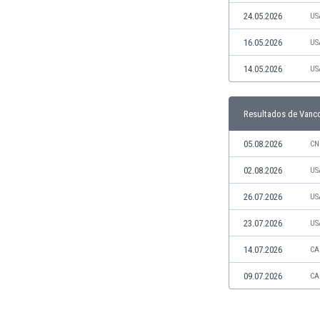
Jamaica
24.05.2026
US
Japón
16.05.2026
US
Jordania
Kazajstán
14.05.2026
US
Kenia
Kirguizistán
Resultados de Vanc
Kosovo
Kuwait
05.08.2026
CN
Letonia
Líbano
02.08.2026
US
Libia
26.07.2026
US
Liechtenstein
Lituania
23.07.2026
US
Luxemburgo
14.07.2026
CA
Macao
Macedonia del Norte
09.07.2026
CA
Malasia
Malawi