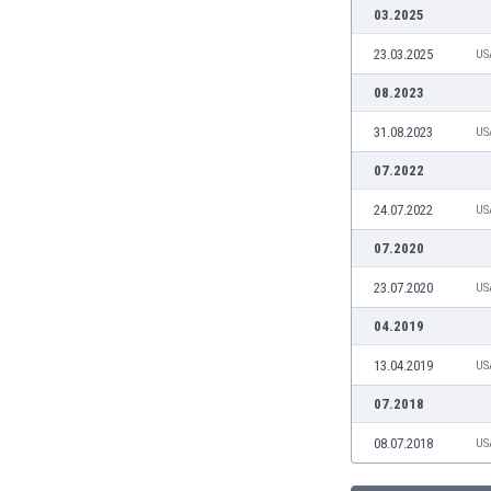
03.2025
Burkina Faso
Burundi
23.03.2025
US
Bután
08.2023
Camboya
Camerún
31.08.2023
US
Canadá
07.2022
Chile
China
24.07.2022
US
Chipre
07.2020
Colombia
Corea del Sur
23.07.2020
US
Costa de Marfil
04.2019
Costa Rica
Croacia
13.04.2019
US
Curazao
07.2018
Dinamarca
Ecuador
08.07.2018
US
Egipto