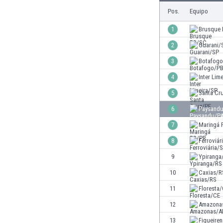
Burkina Faso
Pos.
Equipo
Burundi
1
Brusque
Bután
2
Guarani/
Camboya
Camerún
3
Botafog
Canadá
4
Inter Lim
Chile
5
Santa Cr
China
Chipre
6
Paysand
Colombia
7
Maringá 
Corea del Sur
8
Ferroviár
Costa de Marfil
Costa Rica
9
Ypiranga
Croacia
10
Caxias/R
Curazao
11
Floresta
Dinamarca
Ecuador
12
Amazona
Egipto
13
Figueire