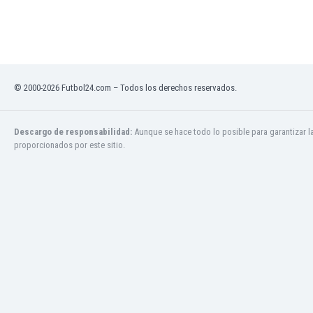
Jamaica
Japón
Jordania
Kazajstán
Kenia
© 2000-2026 Futbol24.com – Todos los derechos reservados.
Kirguizistán
Kosovo
Kuwait
Descargo de responsabilidad:
Aunque se hace todo lo posible para garantizar l
proporcionados por este sitio.
Letonia
Líbano
Libia
Liechtenstein
Lituania
Luxemburgo
Macao
Macedonia del Norte
Malasia
Malawi