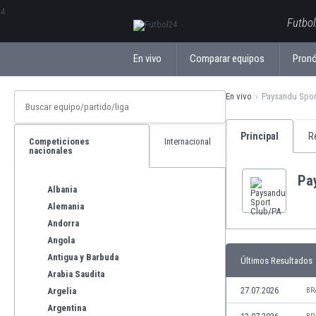
ΕλληνικάБългарски
Futbol
En vivo
Comparar equipos
Pronó
En vivo
Paysandu Spor
Principal
R
Competiciones
Internacional
nacionales
Pa
Albania
Alemania
Andorra
Angola
Antigua y Barbuda
Últimos Resultados
Arabia Saudita
27.07.2026
Argelia
BR
Argentina