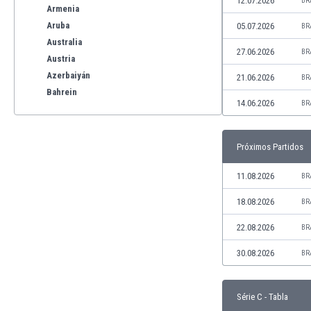
12.07.2026
BR
Armenia
Aruba
05.07.2026
BR
Australia
27.06.2026
BR
Austria
Azerbaiyán
21.06.2026
BR
Bahrein
14.06.2026
BR
Bangladesh
Barbados
Bélgica
Próximos Partidos
Benelux
Bermudas
11.08.2026
BR
Bielorrusia
18.08.2026
BR
Bolivia
Bonaire
22.08.2026
BR
Bosnia y Herzegovina
30.08.2026
BR
Botswana
Brasil
Brunéi
Série C - Tabla
Bulgaria