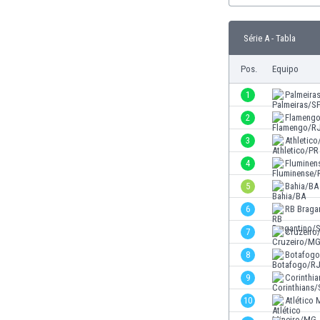
Burkina Faso
Burundi
Série A - Tabla
Bután
Camboya
Pos.
Equipo
Camerún
1
Palmeira
Canadá
Chile
2
Flameng
China
3
Athletico
Chipre
4
Fluminen
Colombia
Corea del Sur
5
Bahia/BA
Costa de Marfil
6
RB Braga
Costa Rica
7
Cruzeir
Croacia
Curazao
8
Botafog
Dinamarca
9
Corinthi
Ecuador
10
Atlético
Egipto