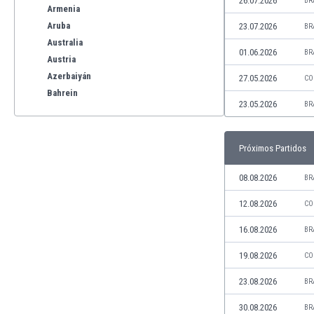
26.07.2026
BR
Armenia
Aruba
23.07.2026
BR
Australia
01.06.2026
BR
Austria
Azerbaiyán
27.05.2026
CO
Bahrein
23.05.2026
BR
Bangladesh
Barbados
Bélgica
Próximos Partidos
Benelux
Bermudas
08.08.2026
BR
Bielorrusia
12.08.2026
CO
Bolivia
Bonaire
16.08.2026
BR
Bosnia y Herzegovina
19.08.2026
CO
Botswana
Brasil
23.08.2026
BR
Brunéi
30.08.2026
BR
Bulgaria