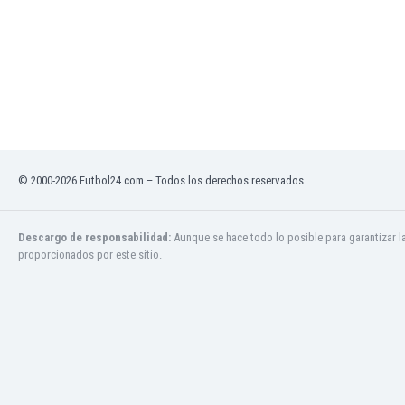
Jamaica
Japón
Jordania
Kazajstán
Kenia
Kirguizistán
Kosovo
Kuwait
© 2000-2026 Futbol24.com – Todos los derechos reservados.
Letonia
Líbano
Libia
Descargo de responsabilidad:
Aunque se hace todo lo posible para garantizar l
proporcionados por este sitio.
Liechtenstein
Lituania
Luxemburgo
Macao
Macedonia del Norte
Malasia
Malawi