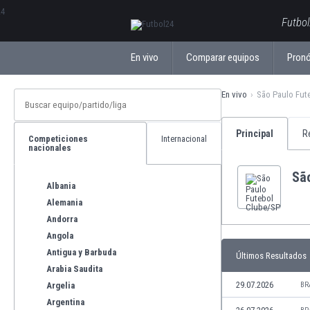
ΕλληνικάБългарски
Futbol
En vivo
Comparar equipos
Pronó
En vivo
São Paulo Fut
Principal
R
Competiciones
Internacional
nacionales
Sã
Albania
Alemania
Andorra
Angola
Antigua y Barbuda
Últimos Resultados
Arabia Saudita
29.07.2026
Argelia
BR
Argentina