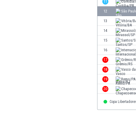
El Salvador
11
Coritiba
Emiratos Árabes Unidos
12
São Paul
Escandinavia
13
Vitória/B
Escocia
Eslovaquia
14
Mirassol
Eslovenia
15
Santos/S
España
16
Internaci
Estados Unidos
Estonia
17
Grêmio/
Eswatini
18
Vasco d
Etiopía
19
Remo/PA
Fiji
Filipinas
20
Chapeco
Finlandia
Copa Libertadore
Francia
Gabón
Gales
Gambia
Georgia