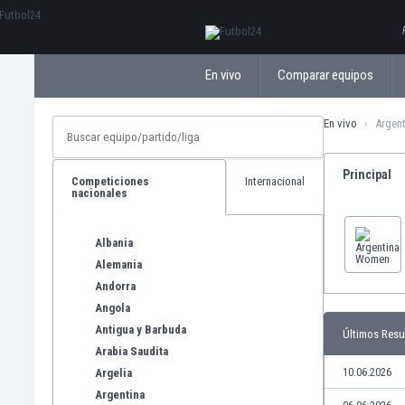
ΕλληνικάБългарски
En vivo
Comparar equipos
En vivo
Argen
Principal
Competiciones
Internacional
nacionales
Albania
Alemania
Andorra
Angola
Antigua y Barbuda
Últimos Resu
Arabia Saudita
10.06.2026
Argelia
Argentina