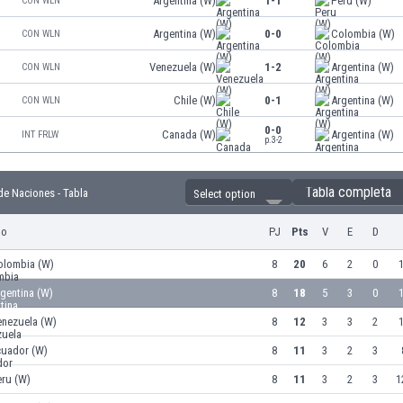
Argentina (W)
1-1
Peru (W)
CON WLN
Argentina (W)
0-0
Colombia (W)
CON WLN
Venezuela (W)
1-2
Argentina (W)
CON WLN
Chile (W)
0-1
Argentina (W)
CON WLN
0-0
Canada (W)
Argentina (W)
INT FRLW
p.3-2
Tabla completa
e Naciones - Tabla
Select option
po
PJ
Pts
V
E
D
olombia (W)
8
20
6
2
0
1
gentina (W)
8
18
5
3
0
1
enezuela (W)
8
12
3
3
2
1
cuador (W)
8
11
3
2
3
eru (W)
8
11
3
2
3
1