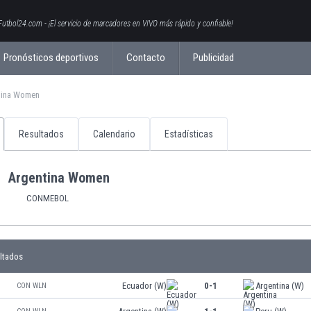
Futbol24.com - ¡El servicio de marcadores en VIVO más rápido y confiable!
Pronósticos deportivos
Contacto
Publicidad
tina Women
Resultados
Calendario
Estadísticas
Argentina Women
CONMEBOL
ltados
Ecuador (W)
0-1
Argentina (W)
CON WLN