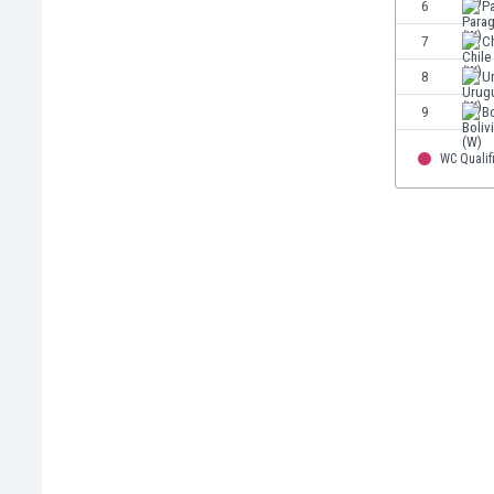
6
P
Burkina Faso
7
Ch
Burundi
Bután
8
U
Camboya
9
Bo
Camerún
Canadá
WC Qualif
Chile
China
Chipre
Colombia
Corea del Sur
Costa de Marfil
Costa Rica
Croacia
Curazao
Dinamarca
Ecuador
Egipto