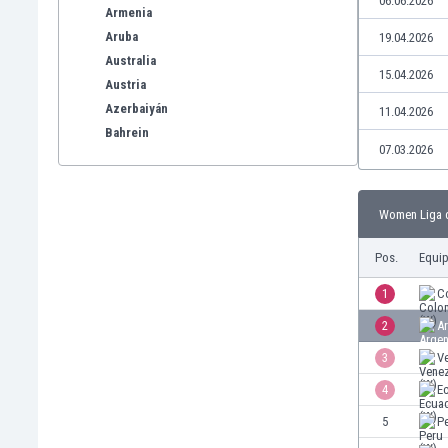
06.06.2026
Armenia
Aruba
19.04.2026
Australia
15.04.2026
Austria
Azerbaiyán
11.04.2026
Bahrein
07.03.2026
Bangladesh
Barbados
Bélgica
Women Liga d
Benelux
Bermudas
Pos.
Equi
Bielorrusia
1
C
Bolivia
Bonaire
2
Ar
Bosnia y Herzegovina
3
V
Botswana
4
E
Brasil
Brunéi
5
P
Bulgaria