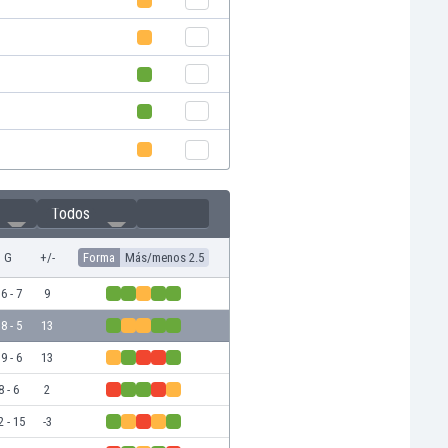
Todos
G
+/-
Forma
Más/menos 2.5
6 - 7
9
8 - 5
13
9 - 6
13
8 - 6
2
2 - 15
-3