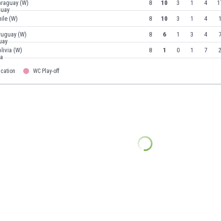
araguay (W)
8
10
3
1
4
1
ile (W)
8
10
3
1
4
1
ruguay (W)
8
6
1
3
4
7
livia (W)
8
1
0
1
7
2
ication
WC Play-off