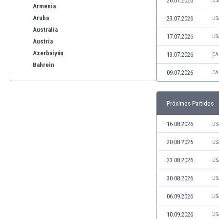
26.07.2026
US
Armenia
Aruba
23.07.2026
US
Australia
17.07.2026
US
Austria
Azerbaiyán
13.07.2026
CA
Bahrein
09.07.2026
CA
Bangladesh
Barbados
Bélgica
Próximos Partidos
Benelux
Bermudas
16.08.2026
US
Bielorrusia
20.08.2026
US
Bolivia
Bonaire
23.08.2026
US
Bosnia y Herzegovina
30.08.2026
US
Botswana
Brasil
06.09.2026
US
Brunéi
10.09.2026
US
Bulgaria