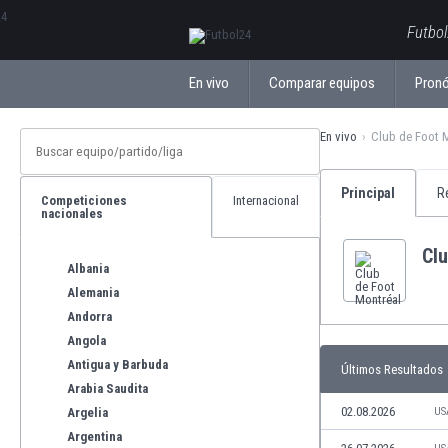
ΕλληνικάБългарски
Futbol
En vivo
Comparar equipos
Pronó
En vivo
Club de Foot 
Principal
R
Competiciones
Internacional
nacionales
Clu
Albania
Alemania
Andorra
Angola
Antigua y Barbuda
Últimos Resultados
Arabia Saudita
02.08.2026
Argelia
US
Argentina