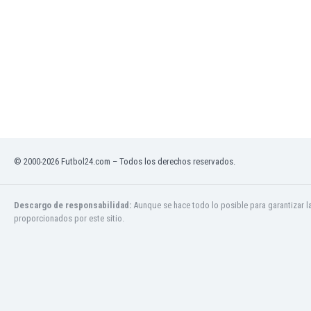
Mali
Malta
Marruecos
Martinica
Mauritania
México
Moldavia
Mongolia
Montenegro
Mozambique
© 2000-2026 Futbol24.com – Todos los derechos reservados.
Myanmar
Namibia
Nicaragua
Descargo de responsabilidad:
Aunque se hace todo lo posible para garantizar l
proporcionados por este sitio.
Nigeria
Noruega
Nueva Zelanda
Omán
Países Bajos
Pakistán