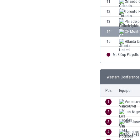
El Salvador
11
Orlando 
Emiratos Árabes Unidos
12
Toronto 
Escandinavia
13
Philadelp
Escocia
Eslovaquia
14
CF Montr
Eslovenia
15
Atlanta U
España
Estados Unidos
MLS Cup Playoffs
Estonia
Eswatini
Etiopía
Western Conference 
Fiji
Pos.
Equipo
Filipinas
Finlandia
1
Vancouv
Francia
2
Los Ange
Gabón
Gales
3
San Jose
Gambia
4
Houston
Georgia