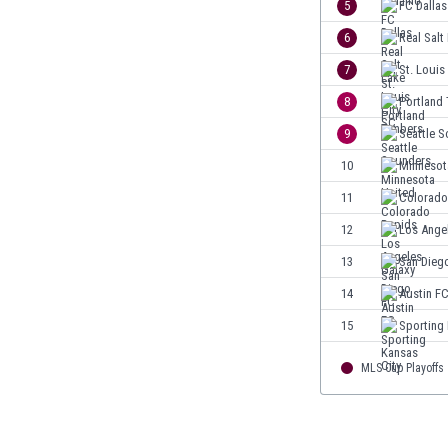
5
FC Dallas
Ghana
Gibraltar
6
Real Salt
Grecia
7
St. Louis
Guatemala
8
Portland
Haiti
Honduras
9
Seattle 
Hong Kong
10
Minnesot
Hungría
11
Colorado
India
Indonesia
12
Los Ange
Inglaterra
13
San Dieg
Irak
14
Austin F
Irán
Irlanda
15
Sporting 
Irlanda del Norte
MLS Cup Playoffs
Islandia
Islas Féroe
Israel
Italia