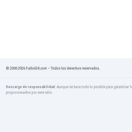
Ghana
Gibraltar
Grecia
Guatemala
Haiti
Honduras
Hong Kong
Hungría
India
Indonesia
© 2000-2026 Futbol24.com – Todos los derechos reservados.
Inglaterra
Irak
Descargo de responsabilidad:
Aunque se hace todo lo posible para garantizar l
Irán
proporcionados por este sitio.
Irlanda
Irlanda del Norte
Islandia
Islas Féroe
Israel
Italia