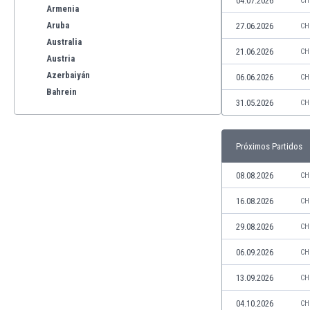
04.07.2026
CH
Armenia
Aruba
27.06.2026
CH
Australia
21.06.2026
CH
Austria
Azerbaiyán
06.06.2026
CH
Bahrein
31.05.2026
CH
Bangladesh
Barbados
Bélgica
Próximos Partidos
Benelux
Bermudas
08.08.2026
CH
Bielorrusia
16.08.2026
CH
Bolivia
Bonaire
29.08.2026
CH
Bosnia y Herzegovina
06.09.2026
CH
Botswana
Brasil
13.09.2026
CH
Brunéi
04.10.2026
CH
Bulgaria