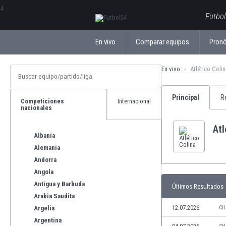
ΕλληνικάБългарски
Futbol
En vivo
Comparar equipos
Pronó
En vivo
Atlético Colin
Principal
R
Competiciones
Internacional
nacionales
Atl
Albania
Alemania
Andorra
Angola
Antigua y Barbuda
Últimos Resultados
Arabia Saudita
12.07.2026
Argelia
CH
Argentina