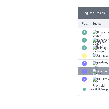
Burkina Faso
Burundi
Segunda División - T
Bután
Camboya
Pos.
Equipo
Camerún
1
Brujas d
Canadá
Chile
2
Concón N
China
3
Santiago 
Chipre
4
CD Trasa
Colombia
Corea del Sur
5
Real San
Costa de Marfil
6
Atlético 
Costa Rica
7
CDP Provi
Croacia
Curazao
Promotion Group
Dinamarca
Ecuador
Egipto