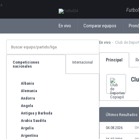
ΕλληνικάБългарски
Futbol
En vivo
Comparar equipos
Pronó
En vivo
Club de Depor
Principal
R
Competiciones
Internacional
nacionales
Cl
Albania
Alemania
Andorra
Angola
Antigua y Barbuda
Últimos Resultados
Arabia Saudita
04.08.2026
Argelia
CH
Argentina