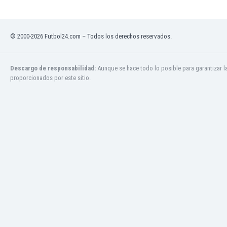
Jamaica
Japón
Jordania
© 2000-2026 Futbol24.com – Todos los derechos reservados.
Kazajstán
Kenia
Descargo de responsabilidad:
Aunque se hace todo lo posible para garantizar l
Kirguizistán
proporcionados por este sitio.
Kosovo
Kuwait
Letonia
Líbano
Libia
Liechtenstein
Lituania
Luxemburgo
Macao
Macedonia del Norte
Malasia
Malawi