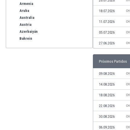
26.07.2026
CH
Armenia
Aruba
18.07.2026
CH
Australia
11.07.2026
CH
Austria
Azerbaiyán
05.07.2026
CH
Bahrein
27.06.2026
CH
Bangladesh
Barbados
Bélgica
Próximos Partidos
Benelux
Bermudas
09.08.2026
CH
Bielorrusia
14.08.2026
CH
Bolivia
Bonaire
18.08.2026
CH
Bosnia y Herzegovina
22.08.2026
CH
Botswana
Brasil
30.08.2026
CH
Brunéi
06.09.2026
CH
Bulgaria