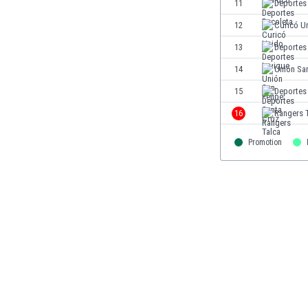
El Salvador
11
Deportes
Emiratos Árabes Unidos
12
Curicó U
Escandinavia
13
Deportes
Escocia
Eslovaquia
14
Unión San
Eslovenia
15
Deportes
España
16
Rangers 
Estados Unidos
Estonia
Promotion
Eswatini
Etiopía
Fiji
Filipinas
Finlandia
Francia
Gabón
Gales
Gambia
Georgia