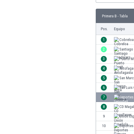
Burkina Faso
Burundi
Primera B - Tabla
Bután
Camboya
Pos.
Equipo
Camerún
1
Cobreloa
Canadá
Chile
2
Santiago
China
3
Puerto M
Chipre
4
Antofaga
Colombia
Corea del Sur
5
San Marc
Costa de Marfil
6
San Luis 
Costa Rica
7
Deportes
Croacia
Curazao
8
CD Magal
Dinamarca
9
Unión Es
Ecuador
10
Deportes
Egipto