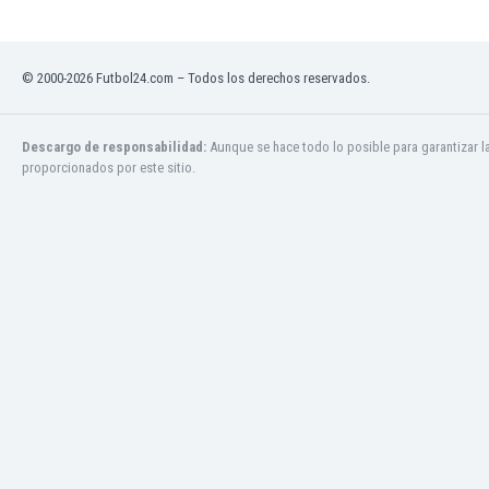
Jamaica
Japón
Jordania
© 2000-2026 Futbol24.com – Todos los derechos reservados.
Kazajstán
Kenia
Descargo de responsabilidad:
Aunque se hace todo lo posible para garantizar l
Kirguizistán
proporcionados por este sitio.
Kosovo
Kuwait
Letonia
Líbano
Libia
Liechtenstein
Lituania
Luxemburgo
Macao
Macedonia del Norte
Malasia
Malawi