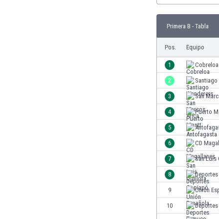
Burkina Faso
Burundi
Primera B - Tabla
Bután
Camboya
Pos.
Equipo
Camerún
1
Cobreloa
Canadá
Chile
2
Santiago
China
3
San Marc
Chipre
4
Puerto M
Colombia
Corea del Sur
5
Antofaga
Costa de Marfil
6
CD Magal
Costa Rica
7
San Luis 
Croacia
Curazao
8
Deportes
Dinamarca
9
Unión Es
Ecuador
10
Deportes
Egipto