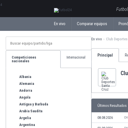
ΕλληνικάБългарски
Futbol
En vivo
Comparar equipos
Pronó
En vivo
Club Deportes
Principal
R
Competiciones
Internacional
nacionales
Cl
Albania
Alemania
Andorra
Angola
Antigua y Barbuda
Últimos Resultados
Arabia Saudita
08.08.2026
Argelia
CH
Argentina