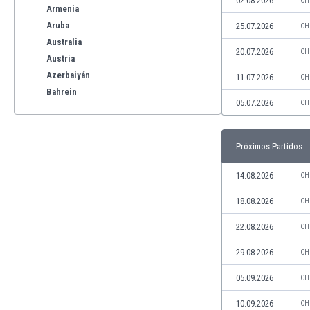
02.08.2026
CH
Armenia
Aruba
25.07.2026
CH
Australia
20.07.2026
CH
Austria
Azerbaiyán
11.07.2026
CH
Bahrein
05.07.2026
CH
Bangladesh
Barbados
Bélgica
Próximos Partidos
Benelux
Bermudas
14.08.2026
CH
Bielorrusia
18.08.2026
CH
Bolivia
Bonaire
22.08.2026
CH
Bosnia y Herzegovina
29.08.2026
CH
Botswana
Brasil
05.09.2026
CH
Brunéi
10.09.2026
CH
Bulgaria