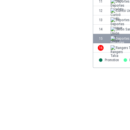
El Salvador
11
Deportes
Emiratos Árabes Unidos
12
Curicó U
Escandinavia
13
Deportes
Escocia
Eslovaquia
14
Unión San
Eslovenia
15
Deportes
España
16
Rangers 
Estados Unidos
Estonia
Promotion
Eswatini
Etiopía
Fiji
Filipinas
Finlandia
Francia
Gabón
Gales
Gambia
Georgia