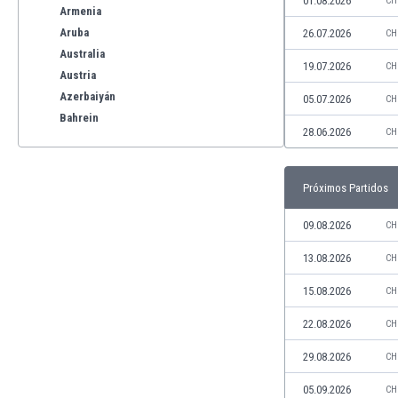
01.08.2026
CH
Armenia
Aruba
26.07.2026
CH
Australia
19.07.2026
CH
Austria
Azerbaiyán
05.07.2026
CH
Bahrein
28.06.2026
CH
Bangladesh
Barbados
Bélgica
Próximos Partidos
Benelux
Bermudas
09.08.2026
CH
Bielorrusia
13.08.2026
CH
Bolivia
Bonaire
15.08.2026
CH
Bosnia y Herzegovina
22.08.2026
CH
Botswana
Brasil
29.08.2026
CH
Brunéi
05.09.2026
CH
Bulgaria