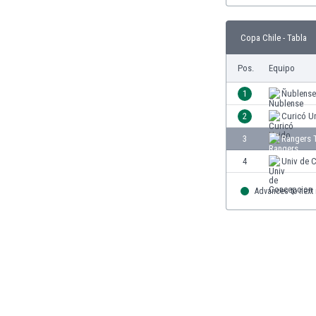
Burkina Faso
Burundi
Copa Chile - Tabla
Bután
Camboya
Pos.
Equipo
Camerún
1
Ñublense
Canadá
Chile
2
Curicó U
China
3
Rangers 
Chipre
4
Univ de 
Colombia
Corea del Sur
Advances to next
Costa de Marfil
Costa Rica
Croacia
Curazao
Dinamarca
Ecuador
Egipto