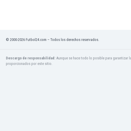
Ghana
Gibraltar
Grecia
Guatemala
Haiti
Honduras
© 2000-2026 Futbol24.com – Todos los derechos reservados.
Hong Kong
Hungría
Descargo de responsabilidad:
Aunque se hace todo lo posible para garantizar l
India
proporcionados por este sitio.
Indonesia
Inglaterra
Irak
Irán
Irlanda
Irlanda del Norte
Islandia
Islas Féroe
Israel
Italia