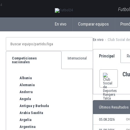
ΕλληνικάБългарски
Futbol
En vivo
Comparar equipos
Pronó
En vivo
Club Social de
Principal
R
Competiciones
Internacional
nacionales
Clu
Albania
Alemania
Andorra
Angola
Antigua y Barbuda
Últimos Resultados
Arabia Saudita
05.08.2026
Argelia
CH
Argentina