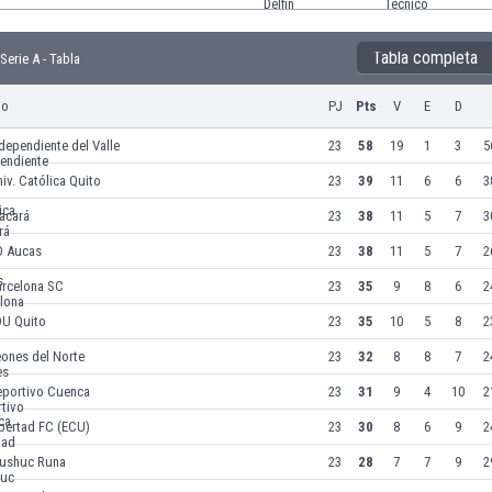
Tabla completa
erie A - Tabla
po
PJ
Pts
V
E
D
dependiente del Valle
23
58
19
1
3
5
iv. Católica Quito
23
39
11
6
6
3
acará
23
38
11
5
7
3
D Aucas
23
38
11
5
7
2
arcelona SC
23
35
9
8
6
2
DU Quito
23
35
10
5
8
2
ones del Norte
23
32
8
8
7
2
eportivo Cuenca
23
31
9
4
10
2
bertad FC (ECU)
23
30
8
6
9
2
ushuc Runa
23
28
7
7
9
2