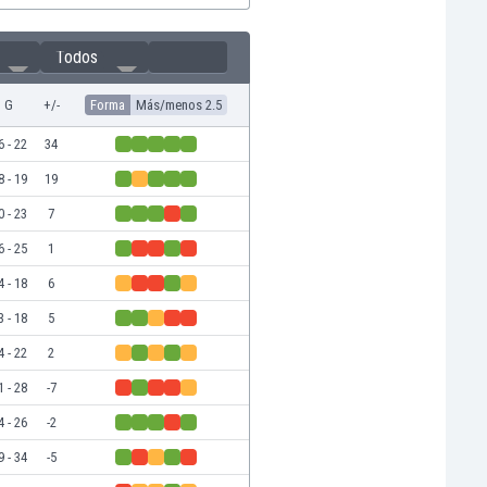
Todos
G
+/-
Forma
Más/menos 2.5
6 - 22
34
8 - 19
19
0 - 23
7
6 - 25
1
4 - 18
6
3 - 18
5
4 - 22
2
1 - 28
-7
4 - 26
-2
9 - 34
-5