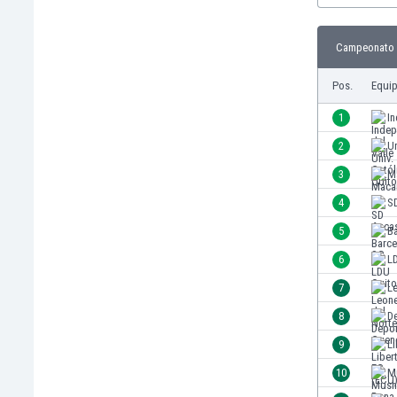
Burkina Faso
Burundi
Campeonato S
Bután
Camboya
Pos.
Equi
Camerún
1
In
Canadá
Chile
2
Un
China
3
M
Chipre
4
S
Colombia
Corea del Sur
5
B
Costa de Marfil
6
L
Costa Rica
7
Le
Croacia
Curazao
8
D
Dinamarca
9
Li
Ecuador
10
M
Egipto