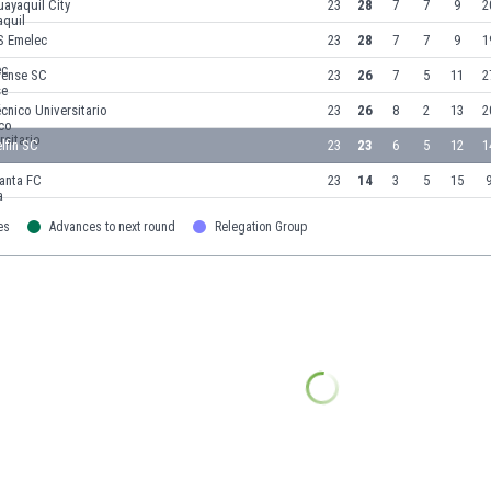
ayaquil City
23
28
7
7
9
2
S Emelec
23
28
7
7
9
1
rense SC
23
26
7
5
11
2
cnico Universitario
23
26
8
2
13
2
lfin SC
23
23
6
5
12
1
anta FC
23
14
3
5
15
9
es
Advances to next round
Relegation Group