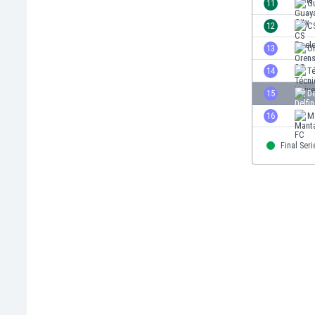
El Salvador
11
Gu
Emiratos Árabes Unidos
12
C
Escandinavia
13
O
Escocia
Eslovaquia
14
Té
Eslovenia
15
De
España
16
M
Estados Unidos
Estonia
Final Seri
Eswatini
Etiopía
Fiji
Filipinas
Finlandia
Francia
Gabón
Gales
Gambia
Georgia