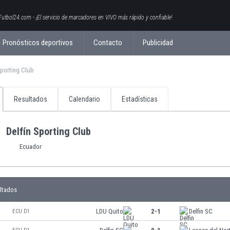
Futbol24.com - ¡El servicio de marcadores en VIVO más rápido y confiable!
Pronósticos deportivos
Contacto
Publicidad
Sporting Club
Resultados
Calendario
Estadísticas
Delfín Sporting Club
Ecuador
ltados
LDU Quito
2-1
Delfin SC
ECU D1