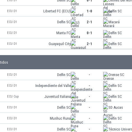
Delfin SC
0-1
Leones del Nor
ECU D1
Libertad FC (ECU)
1-0
Delfin SC
ECU D1
Delfin SC
2-1
Macará
ECU D1
Manta FC
0-1
Delfin SC
ECU D1
Guayaquil City
2-1
Delfin SC
ECU D1
tidos
Delfin SC
-
Orense SC
ECU D1
Independiente del Valle
-
Delfin SC
ECU D1
Juventud Italiana
-
Delfin SC
ECU Cup
Delfin SC
-
SD Aucas
ECU D1
Mushuc Runa
-
Delfin SC
ECU D1
Delfin SC
-
Técnico Univers
ECU D1