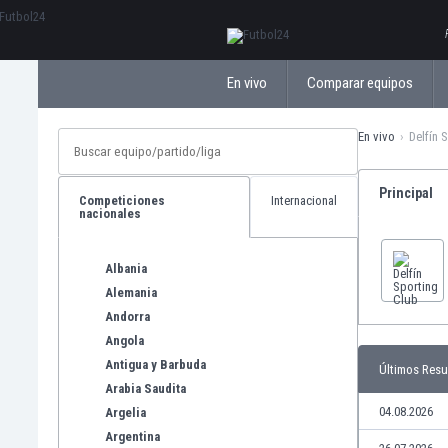
ΕλληνικάБългарски
En vivo
Comparar equipos
En vivo
Delfín 
Principal
Competiciones
Internacional
nacionales
Albania
Alemania
Andorra
Angola
Antigua y Barbuda
Últimos Resu
Arabia Saudita
04.08.2026
Argelia
Argentina