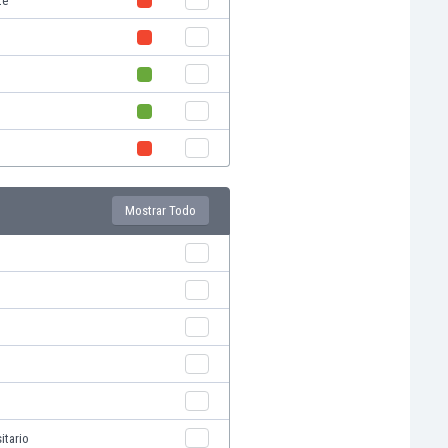
te
Mostrar Todo
itario