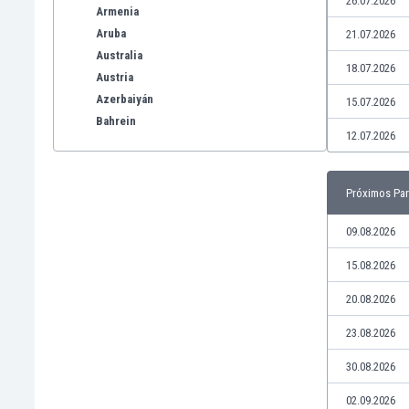
26.07.2026
Armenia
Aruba
21.07.2026
Australia
18.07.2026
Austria
Azerbaiyán
15.07.2026
Bahrein
12.07.2026
Bangladesh
Barbados
Bélgica
Próximos Par
Benelux
Bermudas
09.08.2026
Bielorrusia
15.08.2026
Bolivia
Bonaire
20.08.2026
Bosnia y Herzegovina
23.08.2026
Botswana
Brasil
30.08.2026
Brunéi
02.09.2026
Bulgaria