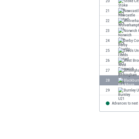
20
Stoke Cit
El Salvador
Emiratos Árabes Unidos
21
Newcastl
Escandinavia
22
Wolverha
Escocia
23
Norwich 
Eslovaquia
Eslovenia
24
Derby Co
España
25
Leeds Un
Estados Unidos
26
West Bro
Estonia
Eswatini
27
Birmingh
Etiopía
28
Blackbur
Fiji
29
Burnley 
Filipinas
Finlandia
Advances to next
Francia
Gabón
Gales
Gambia
Georgia