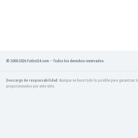
Jamaica
Japón
Jordania
Kazajstán
Kenia
Kirguizistán
Kosovo
Kuwait
© 2000-2026 Futbol24.com – Todos los derechos reservados.
Letonia
Líbano
Libia
Descargo de responsabilidad:
Aunque se hace todo lo posible para garantizar l
proporcionados por este sitio.
Liechtenstein
Lituania
Luxemburgo
Macao
Macedonia del Norte
Malasia
Malawi