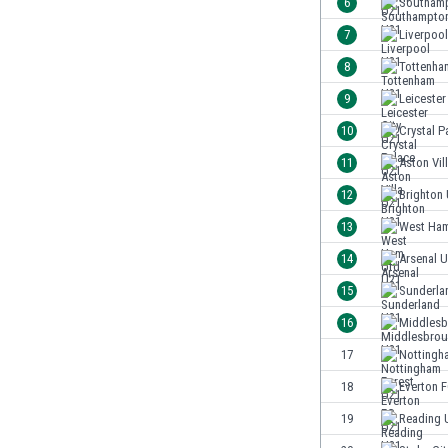
6
Southam
Burkina Faso
7
Liverpoo
Burundi
8
Tottenha
Bután
Camboya
9
Leicester
Camerún
10
Crystal P
Canadá
11
Aston Vil
Chile
China
12
Brighton
Chipre
13
West Ham
Colombia
14
Arsenal 
Corea del Sur
Costa de Marfil
15
Sunderla
Costa Rica
16
Middlesb
Croacia
17
Nottingh
Curazao
Dinamarca
18
Everton 
Ecuador
19
Reading 
Egipto