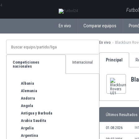
ΕλληνικάБългарски
Futbol
En vivo
Comparar equipos
Pronó
En vivo
Blackburn Rov
Principal
R
Competiciones
Internacional
nacionales
Bl
Albania
Alemania
Andorra
Angola
Antigua y Barbuda
Últimos Resultados
Arabia Saudita
01.08.2026
Argelia
IN
Argentina