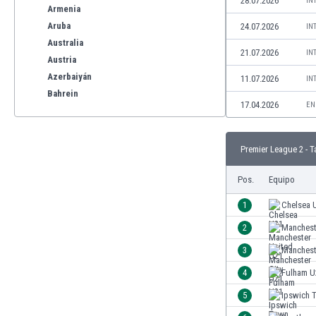
28.07.2026
IN
Armenia
Aruba
24.07.2026
IN
Australia
21.07.2026
IN
Austria
Azerbaiyán
11.07.2026
IN
Bahrein
17.04.2026
EN
Bangladesh
Barbados
Bélgica
Premier League 2 - T
Benelux
Bermudas
Pos.
Equipo
Bielorrusia
1
Chelsea 
Bolivia
2
Manchest
Bonaire
Bosnia y Herzegovina
3
Manchest
Botswana
4
Fulham U
Brasil
5
Ipswich 
Brunéi
Bulgaria