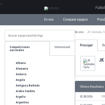
ΕλληνικάБългарски
Futbol
En vivo
Comparar equipos
Pronó
En vivo
JK Tammeka T
Principal
R
Competiciones
Internacional
nacionales
JK
Albania
Alemania
Andorra
Angola
Antigua y Barbuda
Últimos Resultados
Arabia Saudita
02.08.2026
Argelia
ES
Argentina