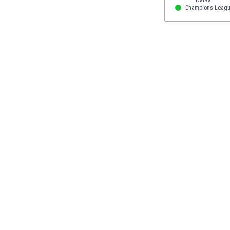
El Salvador
Champions Leag
Emiratos Árabes Unidos
Escandinavia
Escocia
Eslovaquia
Eslovenia
España
Estados Unidos
Estonia
Eswatini
Etiopía
Fiji
Filipinas
Finlandia
Francia
Gabón
Gales
Gambia
Georgia