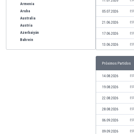
11.07.2026
ES
Armenia
Aruba
05.07.2026
ES
Australia
21.06.2026
ES
Austria
Azerbaiyán
17.06.2026
ES
Bahrein
13.06.2026
ES
Bangladesh
Barbados
Bélgica
Próximos Partidos
Benelux
Bermudas
14.08.2026
ES
Bielorrusia
19.08.2026
ES
Bolivia
Bonaire
22.08.2026
ES
Bosnia y Herzegovina
28.08.2026
ES
Botswana
Brasil
06.09.2026
ES
Brunéi
09.09.2026
ES
Bulgaria