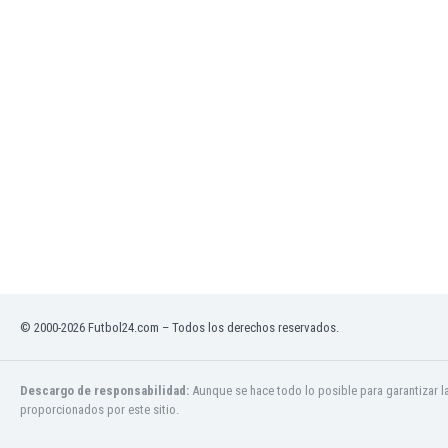
Ghana
Gibraltar
Grecia
Guatemala
Haiti
Honduras
Hong Kong
Hungría
India
Indonesia
Inglaterra
Irak
Irán
Irlanda
© 2000-2026 Futbol24.com – Todos los derechos reservados.
Irlanda del Norte
Islandia
Descargo de responsabilidad:
Aunque se hace todo lo posible para garantizar l
Islas Féroe
proporcionados por este sitio.
Israel
Italia