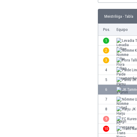
Burkina Faso
Burundi
Meistriliiga - Tabla
Bután
Camboya
Pos.
Equipo
Camerún
1
Levadia T
Canadá
Chile
2
Nomme K
China
3
Flora Tall
Chipre
4
Paide Li
Colombia
Corea del Sur
5
Pärnu JK
Costa de Marfil
6
JK Tamme
Costa Rica
7
Nõmme U
Croacia
Curazao
8
Harju JK 
Dinamarca
9
FC Kures
Ecuador
10
Trans Na
Egipto