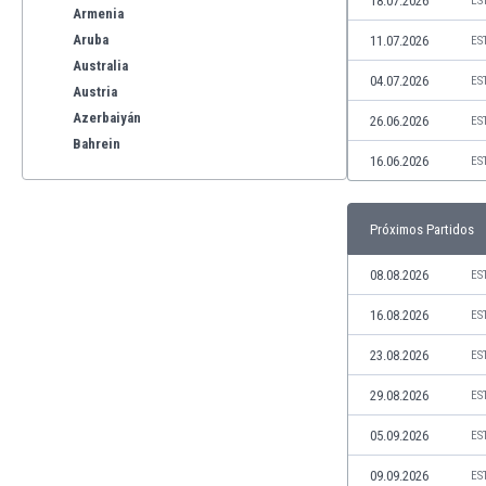
18.07.2026
ES
Armenia
Aruba
11.07.2026
ES
Australia
04.07.2026
ES
Austria
Azerbaiyán
26.06.2026
ES
Bahrein
16.06.2026
ES
Bangladesh
Barbados
Bélgica
Próximos Partidos
Benelux
Bermudas
08.08.2026
ES
Bielorrusia
16.08.2026
ES
Bolivia
Bonaire
23.08.2026
ES
Bosnia y Herzegovina
29.08.2026
ES
Botswana
Brasil
05.09.2026
ES
Brunéi
09.09.2026
ES
Bulgaria