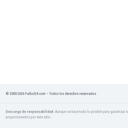
Ghana
Gibraltar
Grecia
Guatemala
Haiti
Honduras
Hong Kong
Hungría
India
Indonesia
Inglaterra
Irak
Irán
Irlanda
© 2000-2026 Futbol24.com – Todos los derechos reservados.
Irlanda del Norte
Islandia
Descargo de responsabilidad:
Aunque se hace todo lo posible para garantizar l
Islas Féroe
proporcionados por este sitio.
Israel
Italia