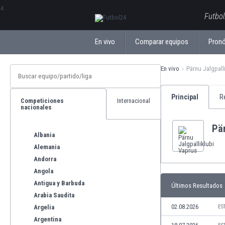
ΕλληνικάБългарски
Futbol
En vivo
Comparar equipos
Pronó
En vivo
Pärnu Jalgpall
Principal
R
Competiciones
Internacional
nacionales
Pär
Albania
Alemania
Andorra
Angola
Antigua y Barbuda
Últimos Resultados
Arabia Saudita
02.08.2026
Argelia
ES
Argentina