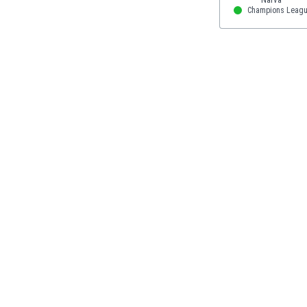
El Salvador
Champions Leag
Emiratos Árabes Unidos
Escandinavia
Escocia
Eslovaquia
Eslovenia
España
Estados Unidos
Estonia
Eswatini
Etiopía
Fiji
Filipinas
Finlandia
Francia
Gabón
Gales
Gambia
Georgia