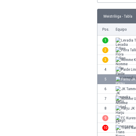
Burkina Faso
Burundi
Meistriliiga - Tabla
Bután
Camboya
Pos.
Equipo
Camerún
1
Levadia T
Canadá
Chile
2
Flora Tall
China
3
Nomme K
Chipre
4
Paide Li
Colombia
Corea del Sur
5
Pärnu JK
Costa de Marfil
6
JK Tamme
Costa Rica
7
Nõmme U
Croacia
Curazao
8
Harju JK 
Dinamarca
9
FC Kures
Ecuador
10
Trans Na
Egipto