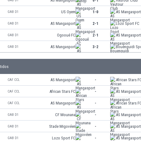
AS Mangasport
0-1
Vautour Club
GAB D1
US Oyem
1-0
AS Mangaspor
GAB D1
AS Mangasport
2-1
Lozo Sport FC
GAB D1
Ogooué FC
2-1
AS Mangaspor
GAB D1
AS Mangasport
3-2
Bouenguidi Sp
GAB D1
tidos
AS Mangasport
-
African Stars F
CAF CCL
African Stars FC
-
AS Mangaspor
CAF CCL
AS Mangasport
-
African Stars F
CAF CCL
CF Mounana
-
AS Mangaspor
GAB D1
Stade Migovéen
-
AS Mangaspor
GAB D1
Lozo Sport FC
-
AS Mangaspor
GAB D1