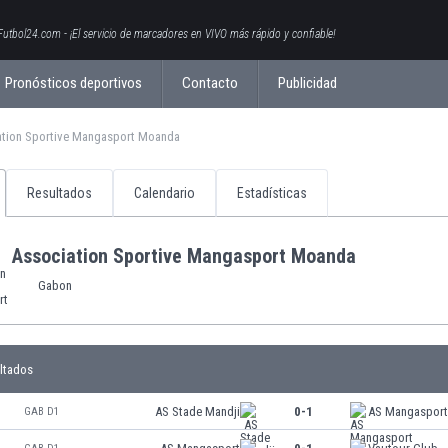
Futbol24.com - ¡El servicio de marcadores en VIVO más rápido y confiable!
Pronósticos deportivos
Contacto
Publicidad
ation Sportive Mangasport Moanda
Resultados
Calendario
Estadísticas
Association Sportive Mangasport Moanda
Gabon
ltados
AS Stade Mandji
0-1
AS Mangaspor
GAB D1