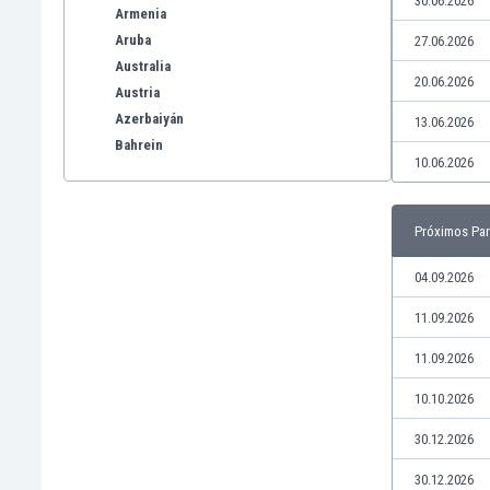
30.06.2026
Armenia
Aruba
27.06.2026
Australia
20.06.2026
Austria
Azerbaiyán
13.06.2026
Bahrein
10.06.2026
Bangladesh
Barbados
Bélgica
Próximos Par
Benelux
Bermudas
04.09.2026
Bielorrusia
11.09.2026
Bolivia
Bonaire
11.09.2026
Bosnia y Herzegovina
10.10.2026
Botswana
Brasil
30.12.2026
Brunéi
30.12.2026
Bulgaria