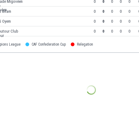
tade Migovéen
0
0
0
0
0
S Bitam
0
0
0
0
0
S Oyem
0
0
0
0
0
autour Club
0
0
0
0
0
pions League
CAF Confederation Cup
Relegation