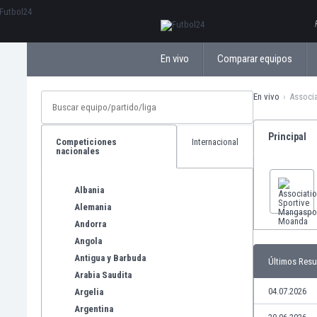
ΕλληνικάБългарски
En vivo
Comparar equipos
En vivo
Associ
Principal
Competiciones
Internacional
nacionales
Albania
Alemania
Andorra
Angola
Antigua y Barbuda
Últimos Resu
Arabia Saudita
04.07.2026
Argelia
Argentina