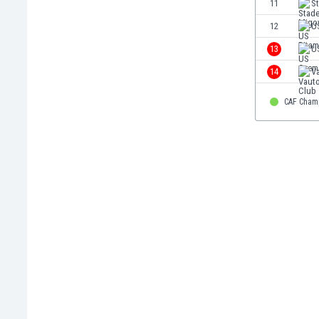
El Salvador
11
S
Emiratos Árabes Unidos
12
U
Escandinavia
13
U
Escocia
Eslovaquia
14
V
Eslovenia
CAF Cham
España
Estados Unidos
Estonia
Eswatini
Etiopía
Fiji
Filipinas
Finlandia
Francia
Gabón
Gales
Gambia
Georgia