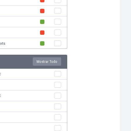
t
t
orts
Mostrar Todo
C
t
C
t
t
t