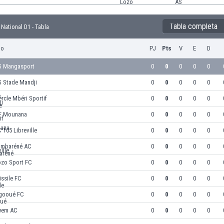
Tabla completa
National D1 - Tabla
po
PJ
Pts
V
E
D
S Mangasport
0
0
0
0
0
S Stade Mandji
0
0
0
0
0
rcle Mbéri Sportif
0
0
0
0
0
F Mounana
0
0
0
0
0
 105 Libreville
0
0
0
0
0
ambaréné AC
0
0
0
0
0
ozo Sport FC
0
0
0
0
0
ssile FC
0
0
0
0
0
gooué FC
0
0
0
0
0
yem AC
0
0
0
0
0