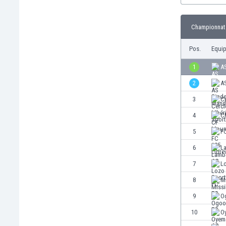
Burkina Faso
Burundi
Championnat 
Bután
Camboya
Pos.
Equi
Camerún
1
A
Canadá
Chile
2
A
China
3
Ce
Chipre
4
C
Colombia
Corea del Sur
5
FC
Costa de Marfil
6
L
Costa Rica
7
L
Croacia
Curazao
8
Mi
Dinamarca
9
O
Ecuador
10
O
Egipto