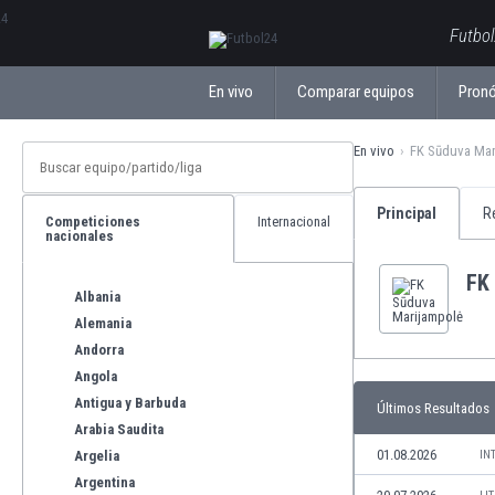
ΕλληνικάБългарски
Futbol
En vivo
Comparar equipos
Pronó
En vivo
FK Sūduva Mar
Principal
R
Competiciones
Internacional
nacionales
FK
Albania
Alemania
Andorra
Angola
Antigua y Barbuda
Últimos Resultados
Arabia Saudita
01.08.2026
Argelia
IN
Argentina