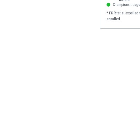
El Salvador
Champions Leag
Emiratos Árabes Unidos
* FK Riteriai expelled
Escandinavia
annulled.
Escocia
Eslovaquia
Eslovenia
España
Estados Unidos
Estonia
Eswatini
Etiopía
Fiji
Filipinas
Finlandia
Francia
Gabón
Gales
Gambia
Georgia