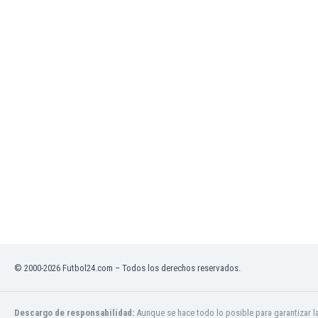
Ghana
Gibraltar
Grecia
Guatemala
Haiti
Honduras
Hong Kong
Hungría
India
Indonesia
Inglaterra
Irak
Irán
Irlanda
Irlanda del Norte
Islandia
© 2000-2026 Futbol24.com – Todos los derechos reservados.
Islas Féroe
Israel
Descargo de responsabilidad:
Aunque se hace todo lo posible para garantizar l
Italia