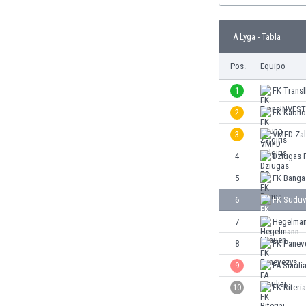
Burkina Faso
Burundi
A Lyga - Tabla
Bután
Camboya
Pos.
Equipo
Camerún
1
FK Trans
Canadá
Chile
2
FK Kauno 
China
3
VMFD Zal
Chipre
4
Dziugas 
Colombia
Corea del Sur
5
FK Banga
Costa de Marfil
6
FK Sudu
Costa Rica
7
Hegelman
Croacia
Curazao
8
FK Panev
Dinamarca
9
FA Siaulia
Ecuador
10
FK Riteria
Egipto