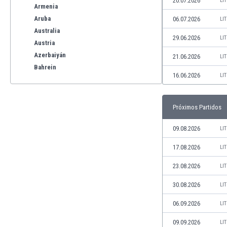
20.07.2026
LI
Armenia
Aruba
06.07.2026
LI
Australia
29.06.2026
LI
Austria
Azerbaiyán
21.06.2026
LI
Bahrein
16.06.2026
LI
Bangladesh
Barbados
Bélgica
Próximos Partidos
Benelux
Bermudas
09.08.2026
LI
Bielorrusia
17.08.2026
LI
Bolivia
Bonaire
23.08.2026
LI
Bosnia y Herzegovina
30.08.2026
LI
Botswana
Brasil
06.09.2026
LI
Brunéi
09.09.2026
LI
Bulgaria