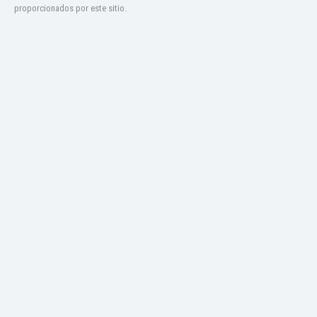
proporcionados por este sitio.
Jamaica
Japón
Jordania
Kazajstán
Kenia
Kirguizistán
Kosovo
Kuwait
Letonia
Líbano
Libia
Liechtenstein
Lituania
Luxemburgo
Macao
Macedonia del Norte
Malasia
Malawi