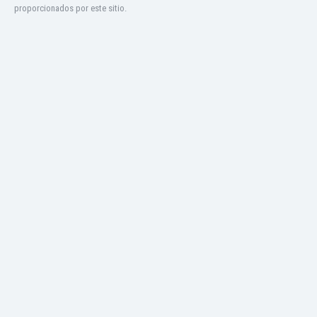
proporcionados por este sitio.
Jamaica
Japón
Jordania
Kazajstán
Kenia
Kirguizistán
Kosovo
Kuwait
Letonia
Líbano
Libia
Liechtenstein
Lituania
Luxemburgo
Macao
Macedonia del Norte
Malasia
Malawi