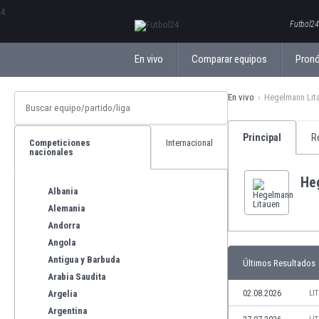
ΕλληνικάБългарски
Futbol24
En vivo
Comparar equipos
Pronó
En vivo
Hegelmann Lit
Principal
R
Competiciones
Internacional
nacionales
He
Albania
Alemania
Andorra
Angola
Antigua y Barbuda
Últimos Resultados
Arabia Saudita
02.08.2026
Argelia
LI
Argentina