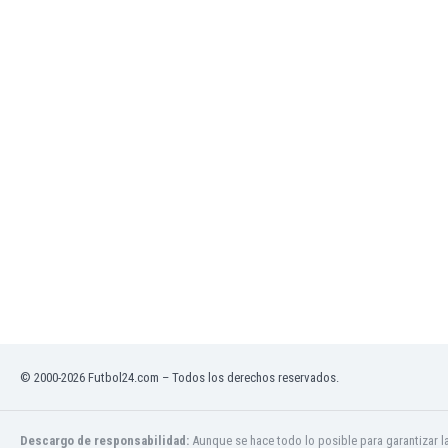
Ghana
Gibraltar
Grecia
Guatemala
Haiti
Honduras
Hong Kong
Hungría
India
Indonesia
Inglaterra
Irak
Irán
Irlanda
Irlanda del Norte
Islandia
© 2000-2026 Futbol24.com – Todos los derechos reservados.
Islas Féroe
Israel
Descargo de responsabilidad:
Aunque se hace todo lo posible para garantizar l
Italia