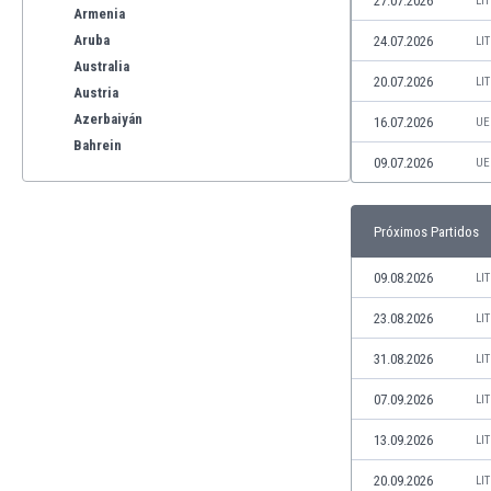
27.07.2026
LI
Armenia
Aruba
24.07.2026
LI
Australia
20.07.2026
LI
Austria
Azerbaiyán
16.07.2026
UE
Bahrein
09.07.2026
UE
Bangladesh
Barbados
Bélgica
Próximos Partidos
Benelux
Bermudas
09.08.2026
LI
Bielorrusia
23.08.2026
LI
Bolivia
Bonaire
31.08.2026
LI
Bosnia y Herzegovina
07.09.2026
LI
Botswana
Brasil
13.09.2026
LI
Brunéi
20.09.2026
LI
Bulgaria