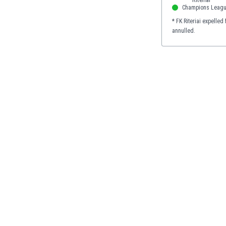
El Salvador
Champions Leag
Emiratos Árabes Unidos
* FK Riteriai expelled
Escandinavia
annulled.
Escocia
Eslovaquia
Eslovenia
España
Estados Unidos
Estonia
Eswatini
Etiopía
Fiji
Filipinas
Finlandia
Francia
Gabón
Gales
Gambia
Georgia