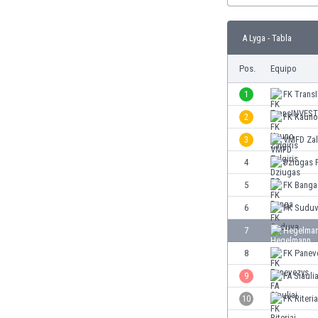
Burkina Faso
Burundi
A Lyga - Tabla
Bután
Camboya
Pos.
Equipo
Camerún
1
FK Trans
Canadá
Chile
2
FK Kauno 
China
3
VMFD Zal
Chipre
4
Dziugas 
Colombia
Corea del Sur
5
FK Banga
Costa de Marfil
6
FK Sudu
Costa Rica
7
Hegelman
Croacia
Curazao
8
FK Panev
Dinamarca
9
FA Siaulia
Ecuador
10
FK Riteria
Egipto