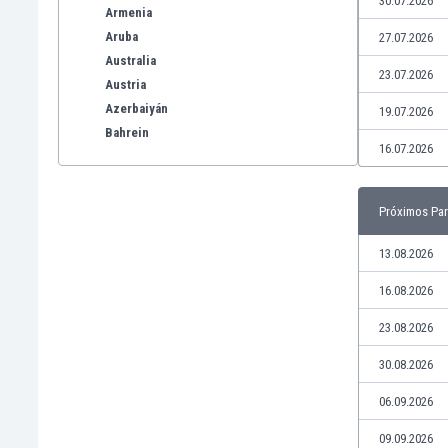
30.07.2026
Armenia
Aruba
27.07.2026
Australia
23.07.2026
Austria
Azerbaiyán
19.07.2026
Bahrein
16.07.2026
Bangladesh
Barbados
Bélgica
Próximos Par
Benelux
Bermudas
13.08.2026
Bielorrusia
16.08.2026
Bolivia
Bonaire
23.08.2026
Bosnia y Herzegovina
30.08.2026
Botswana
Brasil
06.09.2026
Brunéi
09.09.2026
Bulgaria