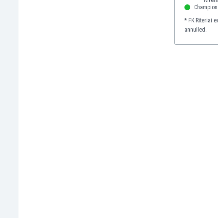
El Salvador
Champion
Emiratos Árabes Unidos
* FK Riteriai 
Escandinavia
annulled.
Escocia
Eslovaquia
Eslovenia
España
Estados Unidos
Estonia
Eswatini
Etiopía
Fiji
Filipinas
Finlandia
Francia
Gabón
Gales
Gambia
Georgia