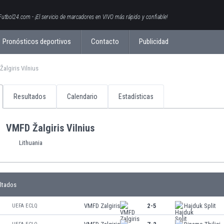
Futbol24.com - ¡El servicio de marcadores en VIVO más rápido y confiable!
Pronósticos deportivos
Contacto
Publicidad
algiris Vilnius
Resultados
Calendario
Estadísticas
VMFD Žalgiris Vilnius
Lithuania
ltados
VMFD Zalgiris
2-5
Hajduk Split
UEFA ECLQ