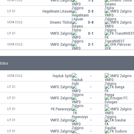
VMFD Zalgiris
7-2
Dinamo Tbilisi
UEFA ECLQ
Hegelmann Litauen
2-3
VMFD Zalgiris
LIT D1
Dinamo Tbilisi
3-0
VMFD Zalgiris
UEFA ECLQ
VMFD Zalgiris
3-1
FK TransINVES
LIT D1
VMFD Zalgiris
2-1
OFK Petrovac
UEFA ECLQ
tidos
Hajduk Split
-
VMFD Zalgiris
UEFA ECLQ
VMFD Zalgiris
-
FK Banga
LIT D1
VMFD Zalgiris
-
Dziugas FC
LIT D1
FK Panevezys
-
VMFD Zalgiris
LIT D1
VMFD Zalgiris
-
FA Siauliai
LIT D1
VMFD Zalgiris
-
FK Suduva
LIT D1