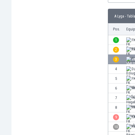
Burkina Faso
Burundi
A Lyga - Tabl
Bután
Camboya
Pos.
Equi
Camerún
1
F
Canadá
Chile
2
FK
China
3
V
Chipre
4
D
Colombia
Corea del Sur
5
F
Costa de Marfil
6
F
Costa Rica
7
H
Croacia
Curazao
8
F
Dinamarca
9
FA
Ecuador
10
FK
Egipto