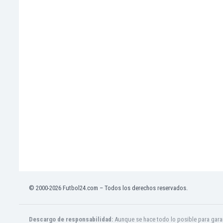
Ghana
Gibraltar
Grecia
Guatemala
Haiti
Honduras
Hong Kong
Hungría
India
Indonesia
Inglaterra
Irak
Irán
Irlanda
Irlanda del Norte
Islandia
© 2000-2026 Futbol24.com – Todos los derechos reservados.
Islas Féroe
Israel
Descargo de responsabilidad:
Aunque se hace todo lo posible para garan
Italia