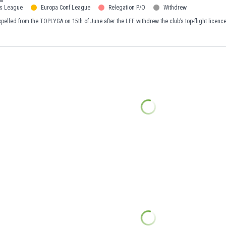
s League
Europa Conf League
Relegation P/O
Withdrew
expelled from the TOPLYGA on 15th of June after the LFF withdrew the club’s top-flight licence, 