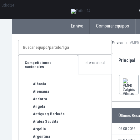
ΕλληνικάБългарски
En vivo
Comparar equipos
En vivo
VMFD Ž
Principal
Competiciones
Internacional
nacionales
Albania
Alemania
Andorra
Angola
Antigua y Barbuda
Últimos Resu
Arabia Saudita
06.08.2026
Argelia
Argentina