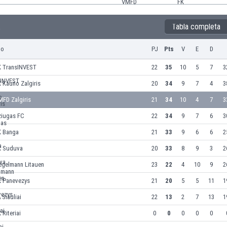
Tabla completa
a
po
PJ
Pts
V
E
D
K TransINVEST
22
35
10
5
7
3
 Kauno Zalgiris
20
34
9
7
4
3
MFD Zalgiris
21
34
10
4
7
3
ziugas FC
22
34
9
7
6
3
K Banga
21
33
9
6
6
2
K Suduva
20
33
8
9
3
2
egelmann Litauen
23
22
4
10
9
2
K Panevezys
21
20
5
5
11
1
 Siauliai
22
13
2
7
13
1
 Riteriai
0
0
0
0
0