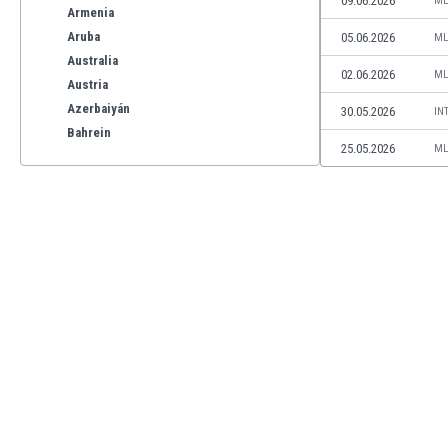
09.06.2026
ML
Armenia
Aruba
05.06.2026
ML
Australia
02.06.2026
ML
Austria
Azerbaiyán
30.05.2026
IN
Bahrein
25.05.2026
ML
Bangladesh
Barbados
Bélgica
Benelux
Bermudas
Bielorrusia
Bolivia
Bonaire
Bosnia y Herzegovina
Botswana
Brasil
Brunéi
Bulgaria