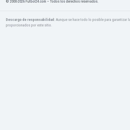
© 2000-2026 Futbol24.com – Todos los derechos reservados.
El Salvador
Emiratos Árabes Unidos
Escandinavia
Descargo de responsabilidad:
Aunque se hace todo lo posible para garantizar l
Escocia
proporcionados por este sitio.
Eslovaquia
Eslovenia
España
Estados Unidos
Estonia
Eswatini
Etiopía
Fiji
Filipinas
Finlandia
Francia
Gabón
Gales
Gambia
Georgia