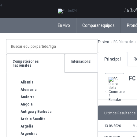
ΕλληνικάБългарски
Futbol
En vivo
Comparar equipos
Pronó
En vivo
FC Diarra de 
Principal
R
Competiciones
Internacional
nacionales
FC
Albania
Alemania
Andorra
Angola
Antigua y Barbuda
Últimos Resultados
Arabia Saudita
13.06.2026
Argelia
ML
Argentina