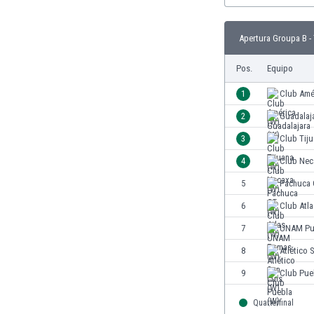
El Salvador
Emiratos Árabes Unidos
Escandinavia
Apertura Groupa B -
Escocia
Pos.
Equipo
Eslovaquia
Eslovenia
1
Club Amé
España
2
Guadalaj
Estados Unidos
Estonia
3
Club Tiju
Eswatini
4
Club Nec
Etiopía
5
Pachuca 
Fiji
Filipinas
6
Club Atla
Finlandia
7
UNAM Pu
Francia
8
Atlético 
Gabón
Gales
9
Club Pue
Gambia
Quarterfinal
Georgia