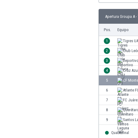
Burkina Faso
Burundi
Apertura Groupa A -
Bután
Camboya
Pos.
Equipo
Camerún
1
Tigres U
Canadá
Chile
2
Club Leó
China
3
Deportiv
Chipre
4
Cruz Azu
Colombia
Corea del Sur
5
CF Monte
Costa de Marfil
6
Atlante F
Costa Rica
7
FC Juáre
Croacia
Curazao
8
Querétar
Dinamarca
9
Santos L
Ecuador
Egipto
Quarterfinal