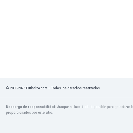
Jamaica
Japón
Jordania
Kazajstán
Kenia
Kirguizistán
Kosovo
Kuwait
Letonia
Líbano
Libia
Liechtenstein
© 2000-2026 Futbol24.com – Todos los derechos reservados.
Lituania
Luxemburgo
Macao
Descargo de responsabilidad:
Aunque se hace todo lo posible para garantizar l
proporcionados por este sitio.
Macedonia del Norte
Malasia
Malawi