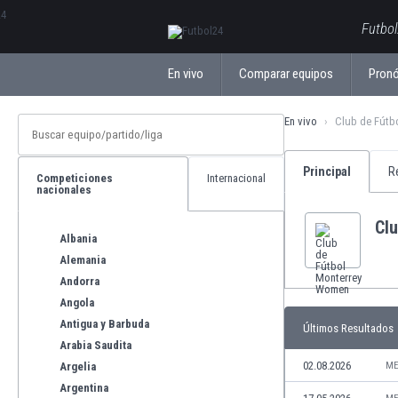
ΕλληνικάБългарски
Futbol
En vivo
Comparar equipos
Pronó
En vivo
Club de Fútb
Principal
R
Competiciones
Internacional
nacionales
Cl
Albania
Alemania
Andorra
Angola
Antigua y Barbuda
Últimos Resultados
Arabia Saudita
02.08.2026
Argelia
ME
Argentina