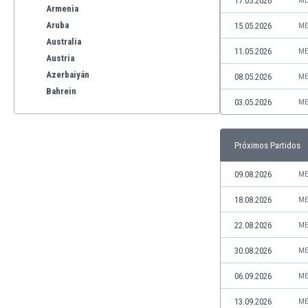
17.05.2026
ME
Armenia
Aruba
15.05.2026
ME
Australia
11.05.2026
ME
Austria
Azerbaiyán
08.05.2026
ME
Bahrein
03.05.2026
ME
Bangladesh
Barbados
Bélgica
Próximos Partidos
Benelux
Bermudas
09.08.2026
ME
Bielorrusia
18.08.2026
ME
Bolivia
Bonaire
22.08.2026
ME
Bosnia y Herzegovina
30.08.2026
ME
Botswana
Brasil
06.09.2026
ME
Brunéi
13.09.2026
ME
Bulgaria