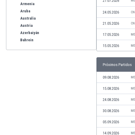
27.07.2026
ME
Armenia
Aruba
24.05.2026
CN
Australia
21.05.2026
CN
Austria
Azerbaiyán
17.05.2026
ME
Bahrein
15.05.2026
ME
Bangladesh
Barbados
Bélgica
Próximos Partidos
Benelux
Bermudas
09.08.2026
ME
Bielorrusia
15.08.2026
ME
Bolivia
Bonaire
24.08.2026
ME
Bosnia y Herzegovina
30.08.2026
ME
Botswana
Brasil
05.09.2026
ME
Brunéi
14.09.2026
ME
Bulgaria