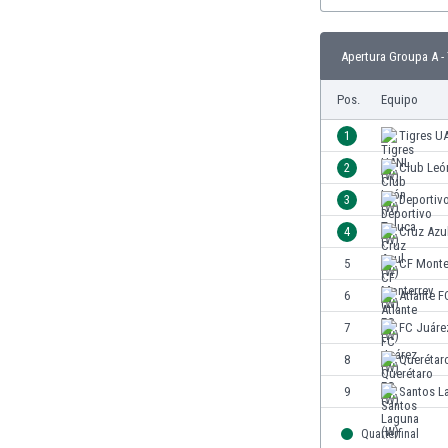
Burkina Faso
Burundi
Apertura Groupa A -
Bután
Camboya
Pos.
Equipo
Camerún
1
Tigres U
Canadá
Chile
2
Club Leó
China
3
Deportiv
Chipre
4
Cruz Azu
Colombia
Corea del Sur
5
CF Monte
Costa de Marfil
6
Atlante F
Costa Rica
7
FC Juáre
Croacia
Curazao
8
Querétar
Dinamarca
9
Santos L
Ecuador
Egipto
Quarterfinal