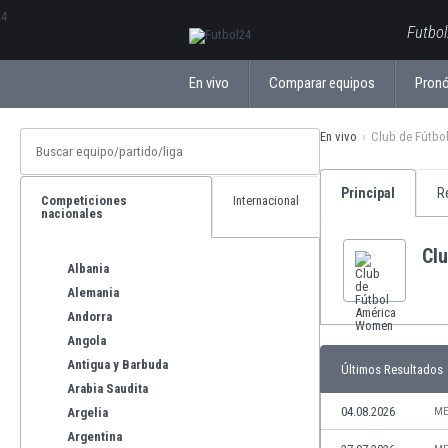
ΕλληνικάБългарски
Futbol
En vivo
Comparar equipos
Pronó
En vivo
Club de Fútbo
Principal
R
Competiciones
Internacional
nacionales
Cl
Albania
Alemania
Andorra
Angola
Antigua y Barbuda
Últimos Resultados
Arabia Saudita
04.08.2026
Argelia
ME
Argentina