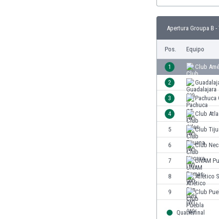
El Salvador
Emiratos Árabes Unidos
Escandinavia
Apertura Groupa B -
Escocia
Eslovaquia
Pos.
Equipo
Eslovenia
1
Club Amé
España
2
Guadalaj
Estados Unidos
Estonia
3
Pachuca 
Eswatini
4
Club Atla
Etiopía
5
Club Tiju
Fiji
Filipinas
6
Club Nec
Finlandia
7
UNAM Pu
Francia
8
Atlético 
Gabón
Gales
9
Club Pue
Gambia
Quarterfinal
Georgia