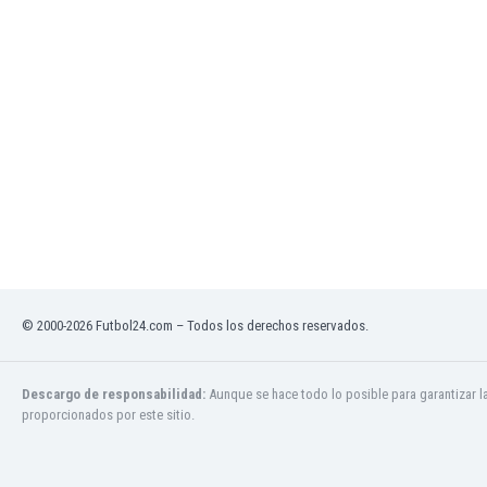
Jamaica
Japón
Jordania
Kazajstán
Kenia
Kirguizistán
Kosovo
Kuwait
Letonia
Líbano
Libia
Liechtenstein
© 2000-2026 Futbol24.com – Todos los derechos reservados.
Lituania
Luxemburgo
Macao
Descargo de responsabilidad:
Aunque se hace todo lo posible para garantizar l
Macedonia del Norte
proporcionados por este sitio.
Malasia
Malawi