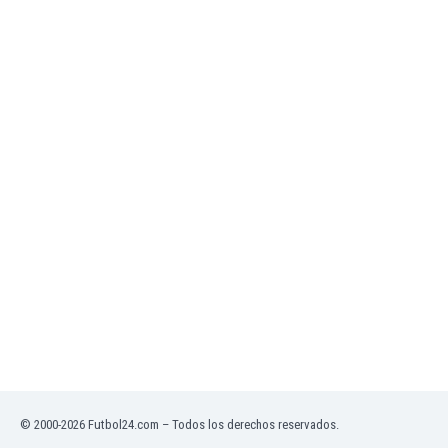
Mali
Malta
Marruecos
Martinica
Mauritania
México
Moldavia
Mongolia
Montenegro
Mozambique
Myanmar
Namibia
Nicaragua
Nigeria
Noruega
Nueva Zelanda
Omán
Países Bajos
© 2000-2026 Futbol24.com – Todos los derechos reservados.
Pakistán