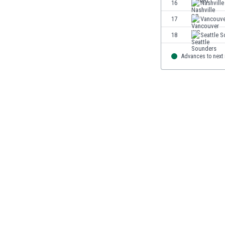
16
Nashville
Jamaica
17
Vancouv
Japón
Jordania
18
Seattle 
Kazajstán
Advances to next
Kenia
Kirguizistán
Kosovo
Kuwait
Letonia
Líbano
Libia
Liechtenstein
Lituania
Luxemburgo
Macao
Macedonia del Norte
Malasia
Malawi