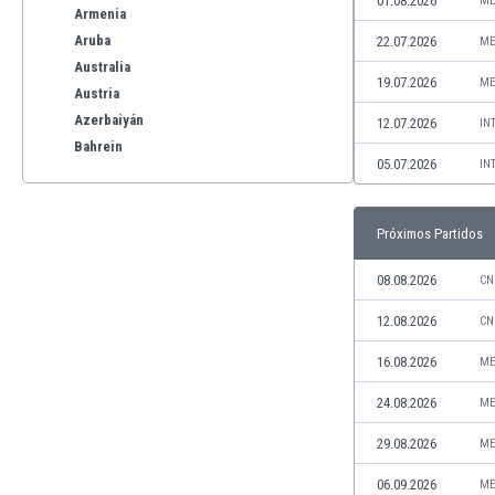
01.08.2026
ME
Armenia
Aruba
22.07.2026
ME
Australia
19.07.2026
ME
Austria
Azerbaiyán
12.07.2026
IN
Bahrein
05.07.2026
IN
Bangladesh
Barbados
Bélgica
Próximos Partidos
Benelux
Bermudas
08.08.2026
CN
Bielorrusia
12.08.2026
CN
Bolivia
Bonaire
16.08.2026
ME
Bosnia y Herzegovina
24.08.2026
ME
Botswana
Brasil
29.08.2026
ME
Brunéi
06.09.2026
ME
Bulgaria