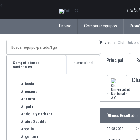
ΕλληνικάБългарски
Futbol
En vivo
Comparar equipos
Pronó
En vivo
Club Universi
Principal
R
Competiciones
Internacional
nacionales
Clu
Albania
Alemania
Andorra
Angola
Antigua y Barbuda
Últimos Resultados
Arabia Saudita
05.08.2026
Argelia
CN
Argentina