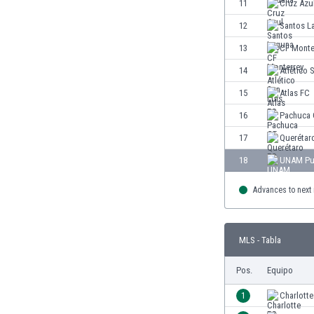
El Salvador
11
Cruz Azu
Emiratos Árabes Unidos
12
Santos L
Escandinavia
13
CF Monte
Escocia
Eslovaquia
14
Atlético 
Eslovenia
15
Atlas FC
España
16
Pachuca 
Estados Unidos
Estonia
17
Querétar
Eswatini
18
UNAM P
Etiopía
Fiji
Advances to next
Filipinas
Finlandia
Francia
MLS - Tabla
Gabón
Pos.
Equipo
Gales
Gambia
1
Charlotte
Georgia