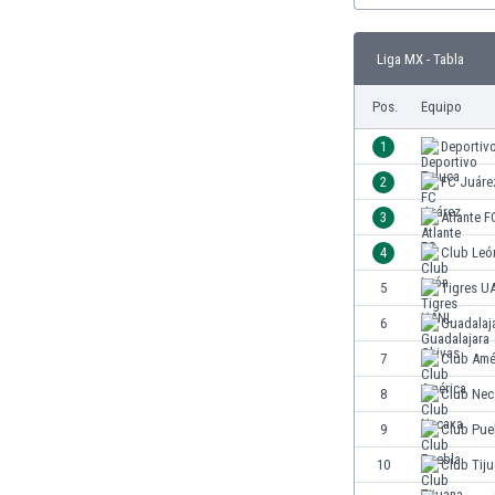
Burkina Faso
Burundi
Liga MX - Tabla
Bután
Camboya
Pos.
Equipo
Camerún
1
Deportiv
Canadá
Chile
2
FC Juáre
China
3
Atlante F
Chipre
4
Club Leó
Colombia
Corea del Sur
5
Tigres U
Costa de Marfil
6
Guadalaj
Costa Rica
7
Club Amé
Croacia
Curazao
8
Club Nec
Dinamarca
9
Club Pue
Ecuador
10
Club Tij
Egipto