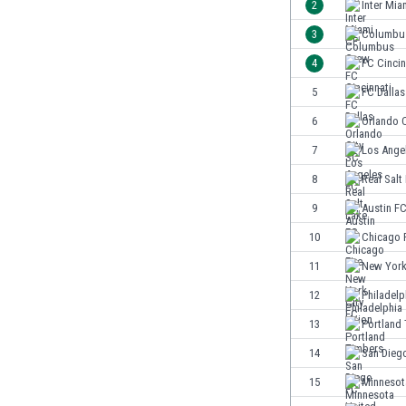
2
Inter Mia
Ghana
Gibraltar
3
Columbu
Grecia
4
FC Cincin
Guatemala
5
FC Dallas
Haiti
Honduras
6
Orlando 
Hong Kong
7
Los Ange
Hungría
8
Real Salt
India
Indonesia
9
Austin F
Inglaterra
10
Chicago F
Irak
11
New York
Irán
Irlanda
12
Philadelp
Irlanda del Norte
13
Portland
Islandia
14
San Dieg
Islas Féroe
Israel
15
Minnesot
Italia