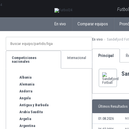
ΕλληνικάБългарски
Futbol
En vivo
Comparar equipos
Pronó
En vivo
Sandefjord Fot
Principal
R
Competiciones
Internacional
nacionales
San
Albania
Alemania
Andorra
Angola
Antigua y Barbuda
Últimos Resultados
Arabia Saudita
01.08.2026
Argelia
NO
Argentina