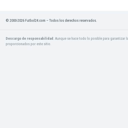
Jamaica
Japón
Jordania
© 2000-2026 Futbol24.com – Todos los derechos reservados.
Kazajstán
Kenia
Descargo de responsabilidad:
Aunque se hace todo lo posible para garantizar l
Kirguizistán
proporcionados por este sitio.
Kosovo
Kuwait
Letonia
Líbano
Libia
Liechtenstein
Lituania
Luxemburgo
Macao
Macedonia del Norte
Malasia
Malawi