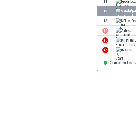
El Salvador
11
Fredrikst
Emiratos Árabes Unidos
12
Sandefjo
Escandinavia
13
KFUM Os
Escocia
Eslovaquia
14
Aalesund
Eslovenia
15
Kristian
España
16
IK Start
Estados Unidos
Estonia
Champions Leag
Eswatini
Etiopía
Fiji
Filipinas
Finlandia
Francia
Gabón
Gales
Gambia
Georgia