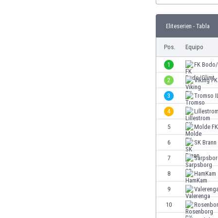
Burkina Faso
Burundi
Eliteserien - Tabla
Bután
Camboya
Pos.
Equipo
Camerún
1
FK Bodo/
Canadá
Chile
2
Viking FK
China
3
Tromso I
Chipre
4
Lillestro
Colombia
Corea del Sur
5
Molde FK
Costa de Marfil
6
SK Brann
Costa Rica
7
Sarpsbor
Croacia
Curazao
8
HamKam
Dinamarca
9
Valereng
Ecuador
10
Rosenbo
Egipto