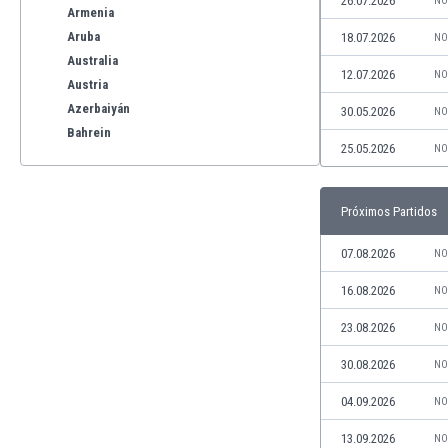
26.07.2026
NO
Armenia
Aruba
18.07.2026
NO
Australia
12.07.2026
NO
Austria
Azerbaiyán
30.05.2026
NO
Bahrein
25.05.2026
NO
Bangladesh
Barbados
Bélgica
Próximos Partidos
Benelux
Bermudas
07.08.2026
NO
Bielorrusia
16.08.2026
NO
Bolivia
Bonaire
23.08.2026
NO
Bosnia y Herzegovina
30.08.2026
NO
Botswana
Brasil
04.09.2026
NO
Brunéi
13.09.2026
NO
Bulgaria