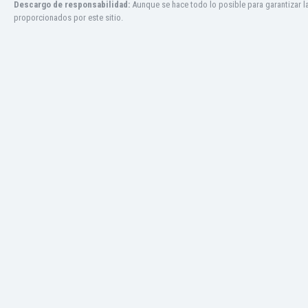
Descargo de responsabilidad:
Aunque se hace todo lo posible para garantizar l
Jamaica
proporcionados por este sitio.
Japón
Jordania
Kazajstán
Kenia
Kirguizistán
Kosovo
Kuwait
Letonia
Líbano
Libia
Liechtenstein
Lituania
Luxemburgo
Macao
Macedonia del Norte
Malasia
Malawi