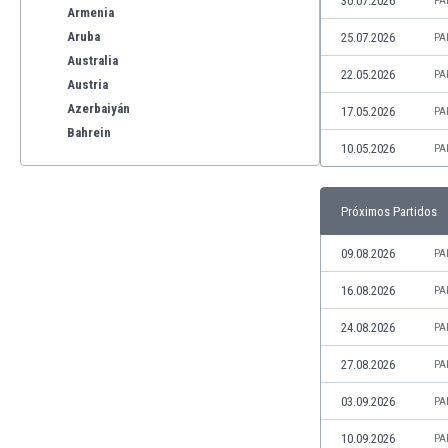
30.07.2026
PA
Armenia
Aruba
25.07.2026
PA
Australia
22.05.2026
PA
Austria
Azerbaiyán
17.05.2026
PA
Bahrein
10.05.2026
PA
Bangladesh
Barbados
Bélgica
Próximos Partidos
Benelux
Bermudas
09.08.2026
PA
Bielorrusia
16.08.2026
PA
Bolivia
Bonaire
24.08.2026
PA
Bosnia y Herzegovina
27.08.2026
PA
Botswana
Brasil
03.09.2026
PA
Brunéi
10.09.2026
PA
Bulgaria