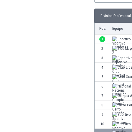
Burkina Faso
Burundi
Division Profesional 
Bután
Camboya
Pos.
Equipo
Camerún
1
Sportivo 
Canadá
Chile
2
2 de May
China
3
Deportiv
Chipre
4
Club Lib
Colombia
Corea del Sur
5
Club Gua
Costa de Marfil
6
Nacional
Costa Rica
7
Olimpia 
Croacia
Curazao
8
Cerro Po
Dinamarca
9
Sportivo
Ecuador
10
Sportivo
Egipto