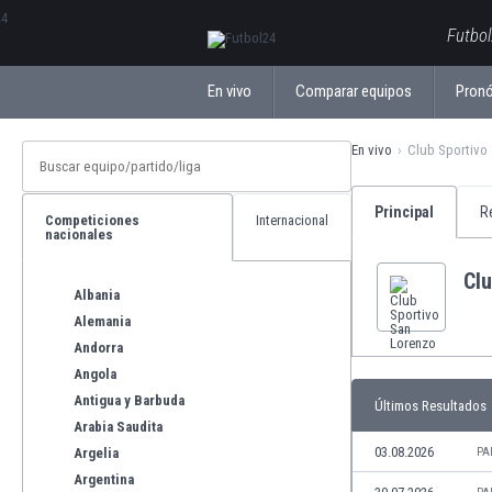
ΕλληνικάБългарски
Futbol
En vivo
Comparar equipos
Pronó
En vivo
Club Sportivo
Principal
R
Competiciones
Internacional
nacionales
Cl
Albania
Alemania
Andorra
Angola
Antigua y Barbuda
Últimos Resultados
Arabia Saudita
03.08.2026
Argelia
PA
Argentina