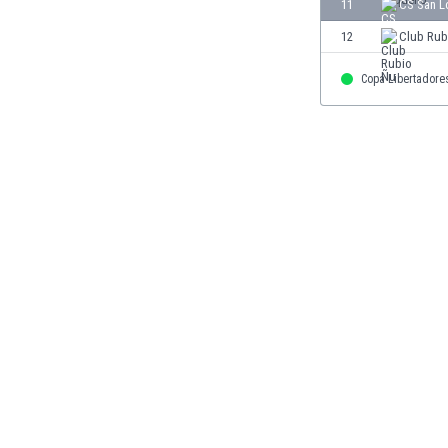
El Salvador
11
CS San L
Emiratos Árabes Unidos
12
Club Rub
Escandinavia
Escocia
Copa Libertadore
Eslovaquia
Eslovenia
España
Estados Unidos
Estonia
Eswatini
Etiopía
Fiji
Filipinas
Finlandia
Francia
Gabón
Gales
Gambia
Georgia