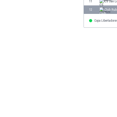
El Salvador
11
CS San L
Emiratos Árabes Unidos
12
Club Rub
Escandinavia
Escocia
Copa Libertadore
Eslovaquia
Eslovenia
España
Estados Unidos
Estonia
Eswatini
Etiopía
Fiji
Filipinas
Finlandia
Francia
Gabón
Gales
Gambia
Georgia