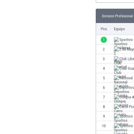
Burkina Faso
Burundi
Division Profesional 
Bután
Camboya
Pos.
Equipo
Camerún
1
Sportivo 
Canadá
Chile
2
2 de May
China
3
Club Lib
Chipre
4
Club Gua
Colombia
Corea del Sur
5
Nacional
Costa de Marfil
6
Deportiv
Costa Rica
7
Olimpia 
Croacia
Curazao
8
Cerro Po
Dinamarca
9
Sportivo
Ecuador
10
Sportivo
Egipto