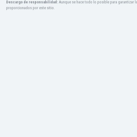
Descargo de responsabilidad:
Aunque se hace todo lo posible para garantizar l
Jamaica
proporcionados por este sitio.
Japón
Jordania
Kazajstán
Kenia
Kirguizistán
Kosovo
Kuwait
Letonia
Líbano
Libia
Liechtenstein
Lituania
Luxemburgo
Macao
Macedonia del Norte
Malasia
Malawi