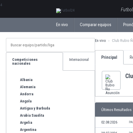
ΕλληνικάБългарски
Futbol
En vivo
Comparar equipos
Pronó
En vivo
Club Rubio Ñ
Principal
R
Competiciones
Internacional
nacionales
Cl
Albania
Alemania
Andorra
Angola
Antigua y Barbuda
Últimos Resultados
Arabia Saudita
02.08.2026
Argelia
PA
Argentina