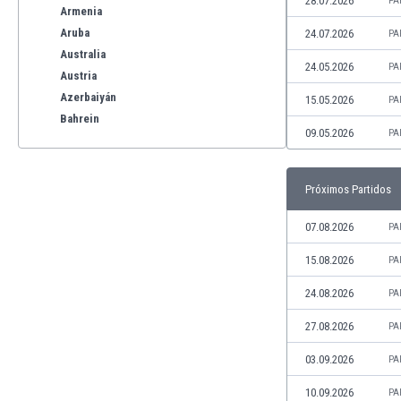
28.07.2026
PA
Armenia
Aruba
24.07.2026
PA
Australia
24.05.2026
PA
Austria
Azerbaiyán
15.05.2026
PA
Bahrein
09.05.2026
PA
Bangladesh
Barbados
Bélgica
Próximos Partidos
Benelux
Bermudas
07.08.2026
PA
Bielorrusia
15.08.2026
PA
Bolivia
Bonaire
24.08.2026
PA
Bosnia y Herzegovina
27.08.2026
PA
Botswana
Brasil
03.09.2026
PA
Brunéi
10.09.2026
PA
Bulgaria