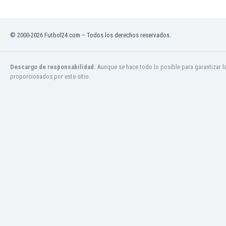
Ghana
Gibraltar
Grecia
© 2000-2026 Futbol24.com – Todos los derechos reservados.
Guatemala
Haiti
Honduras
Descargo de responsabilidad:
Aunque se hace todo lo posible para garantizar l
proporcionados por este sitio.
Hong Kong
Hungría
India
Indonesia
Inglaterra
Irak
Irán
Irlanda
Irlanda del Norte
Islandia
Islas Féroe
Israel
Italia