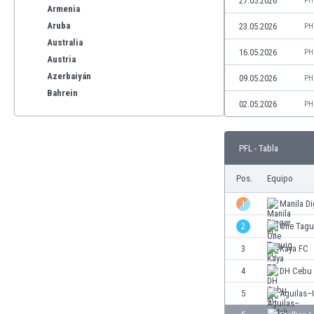
27.05.2026
PH
Armenia
Aruba
23.05.2026
PH
Australia
16.05.2026
PH
Austria
Azerbaiyán
09.05.2026
PH
Bahrein
02.05.2026
PH
Bangladesh
Barbados
Bélgica
PFL - Tabla
Benelux
Bermudas
Pos.
Equipo
Bielorrusia
1
Manila D
Bolivia
2
One Tagu
Bonaire
Bosnia y Herzegovina
3
Kaya FC
Botswana
4
DH Cebu
Brasil
5
Aguilas
Brunéi
Bulgaria