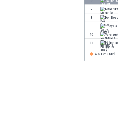
6
Stallion 
Burkina Faso
7
Maharlik
Burundi
8
Don Bosco
Bután
Camboya
9
Tuloy FC
Camerún
10
Valenzue
Canadá
11
Philippin
Chile
China
AFC Tier 2 Qual.
Chipre
Colombia
Corea del Sur
Costa de Marfil
Costa Rica
Croacia
Curazao
Dinamarca
Ecuador
Egipto