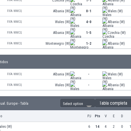
Czechia (W)
1-1
Albania (W)
FIFA WWCQ
Albania (W)
0-1
Wales (W)
FIFA WWCQ
Wales (W)
4-0
Albania (W)
FIFA WWCQ
Albania (W)
1-5
Czechia (W)
FIFA WWCQ
Montenegro (W)
1-2
Albania (W)
FIFA WWCQ
tidos
Albania (W)
-
Wales (W)
FIFA WWCQ
Wales (W)
-
Albania (W)
FIFA WWCQ
Tabla completa
l. Europe - Tabla
Select option
po
PJ
Pts
V
E
D
ales (W)
6
14
4
2
0
1