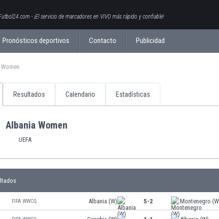
Futbol24.com - ¡El servicio de marcadores en VIVO más rápido y confiable!
Pronósticos deportivos
Contacto
Publicidad
a Women
Resultados
Calendario
Estadísticas
Albania Women
UEFA
ltados
Albania (W)
5-2
Montenegro (W
FIFA WWCQ