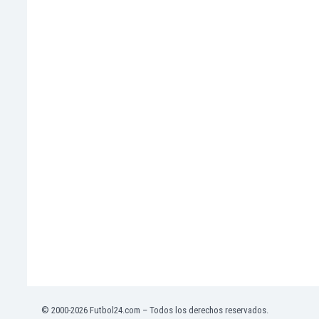
El Salvador
Emiratos Árabes Unidos
Escandinavia
Escocia
Eslovaquia
Eslovenia
España
Estados Unidos
Estonia
Eswatini
Etiopía
Fiji
Filipinas
Finlandia
Francia
Gabón
Gales
Gambia
© 2000-2026 Futbol24.com – Todos los derechos reservados.
Georgia