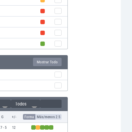
Mostrar Todo
Todos
G
+/-
Forma
Más/menos 2.5
7 - 5
12