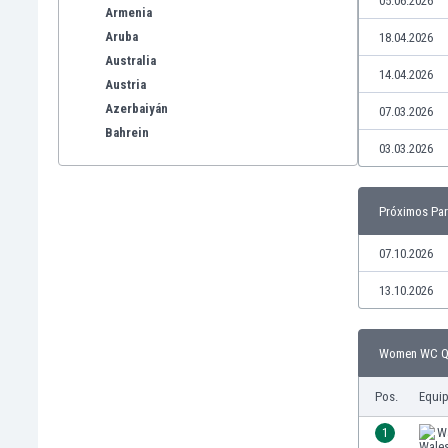
05.06.2026
Armenia
Aruba
18.04.2026
Australia
14.04.2026
Austria
Azerbaiyán
07.03.2026
Bahrein
03.03.2026
Bangladesh
Barbados
Bélgica
Próximos Par
Benelux
Bermudas
07.10.2026
Bielorrusia
13.10.2026
Bolivia
Bonaire
Bosnia y Herzegovina
Women WC Qua
Botswana
Brasil
Pos.
Equi
Brunéi
1
W
Bulgaria