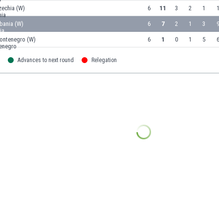
zechia (W)
6
11
3
2
1
1
bania (W)
6
7
2
1
3
9
ontenegro (W)
6
1
0
1
5
6
Advances to next round
Relegation