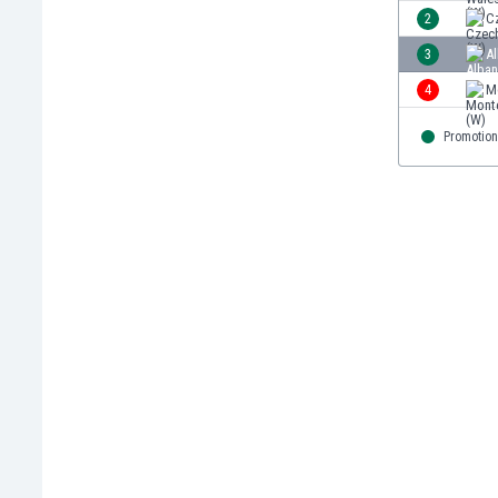
2
C
Burkina Faso
Burundi
3
Al
Bután
4
M
Camboya
Camerún
Promotion
Canadá
Chile
China
Chipre
Colombia
Corea del Sur
Costa de Marfil
Costa Rica
Croacia
Curazao
Dinamarca
Ecuador
Egipto