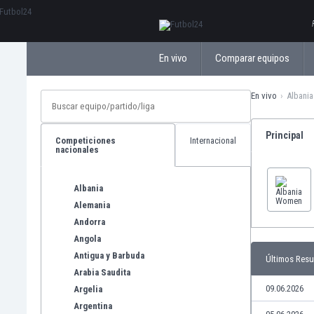
ΕλληνικάБългарски
En vivo
Comparar equipos
En vivo
Albani
Principal
Competiciones
Internacional
nacionales
Albania
Alemania
Andorra
Angola
Antigua y Barbuda
Últimos Resu
Arabia Saudita
09.06.2026
Argelia
Argentina