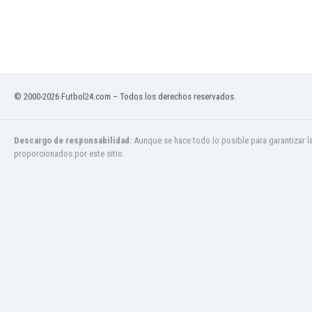
Ghana
Gibraltar
Grecia
Guatemala
Haiti
Honduras
© 2000-2026 Futbol24.com – Todos los derechos reservados.
Hong Kong
Hungría
Descargo de responsabilidad:
Aunque se hace todo lo posible para garantizar l
India
proporcionados por este sitio.
Indonesia
Inglaterra
Irak
Irán
Irlanda
Irlanda del Norte
Islandia
Islas Féroe
Israel
Italia