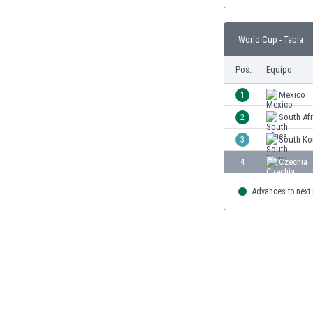
Burkina Faso
Burundi
World Cup - Tabla
Bután
Camboya
Pos.
Equipo
Camerún
1
Mexico
Canadá
Chile
2
South Afr
China
3
South Ko
Chipre
4
Czechia
Colombia
Corea del Sur
Advances to next
Costa de Marfil
Costa Rica
Croacia
Curazao
Dinamarca
Ecuador
Egipto