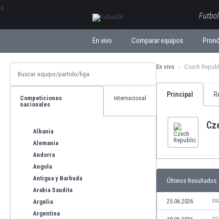
ΕλληνικάБългарски
Futbol
En vivo
Comparar equipos
Pronó
En vivo
Czech Republ
Principal
R
Competiciones
Internacional
nacionales
Cz
Albania
Alemania
Andorra
Angola
Antigua y Barbuda
Últimos Resultados
Arabia Saudita
25.06.2026
Argelia
FI
Argentina