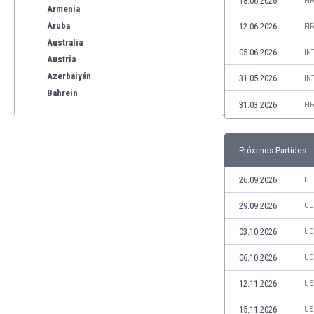
18.06.2026
FI
Armenia
Aruba
12.06.2026
FI
Australia
05.06.2026
IN
Austria
Azerbaiyán
31.05.2026
IN
Bahrein
31.03.2026
FI
Bangladesh
Barbados
Bélgica
Próximos Partidos
Benelux
Bermudas
26.09.2026
UE
Bielorrusia
29.09.2026
UE
Bolivia
Bonaire
03.10.2026
UE
Bosnia y Herzegovina
06.10.2026
UE
Botswana
Brasil
12.11.2026
UE
Brunéi
15.11.2026
UE
Bulgaria