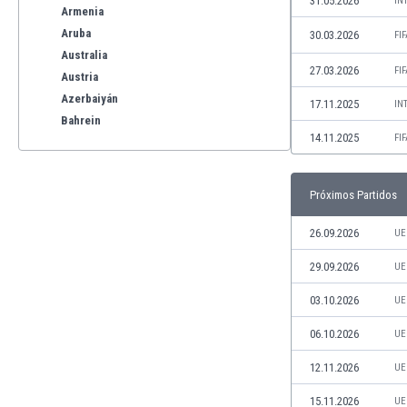
31.05.2026
IN
Armenia
Aruba
30.03.2026
FI
Australia
27.03.2026
FI
Austria
Azerbaiyán
17.11.2025
IN
Bahrein
14.11.2025
FI
Bangladesh
Barbados
Bélgica
Próximos Partidos
Benelux
Bermudas
26.09.2026
UE
Bielorrusia
29.09.2026
UE
Bolivia
Bonaire
03.10.2026
UE
Bosnia y Herzegovina
06.10.2026
UE
Botswana
Brasil
12.11.2026
UE
Brunéi
15.11.2026
UE
Bulgaria