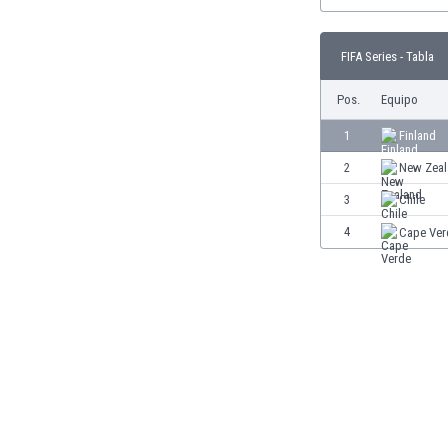
Burkina Faso
Burundi
FIFA Series - Tabla
Bután
Camboya
Pos.
Equipo
Camerún
1
Finland
Canadá
Chile
2
New Zeal
China
3
Chile
Chipre
4
Cape Ver
Colombia
Corea del Sur
Costa de Marfil
Costa Rica
Croacia
Curazao
Dinamarca
Ecuador
Egipto