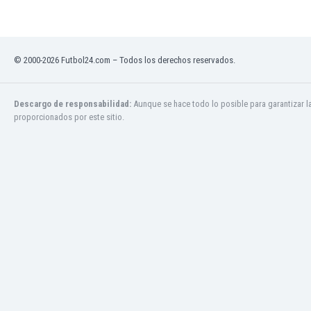
Ghana
Gibraltar
Grecia
Guatemala
© 2000-2026 Futbol24.com – Todos los derechos reservados.
Haiti
Honduras
Descargo de responsabilidad:
Aunque se hace todo lo posible para garantizar l
Hong Kong
proporcionados por este sitio.
Hungría
India
Indonesia
Inglaterra
Irak
Irán
Irlanda
Irlanda del Norte
Islandia
Islas Féroe
Israel
Italia