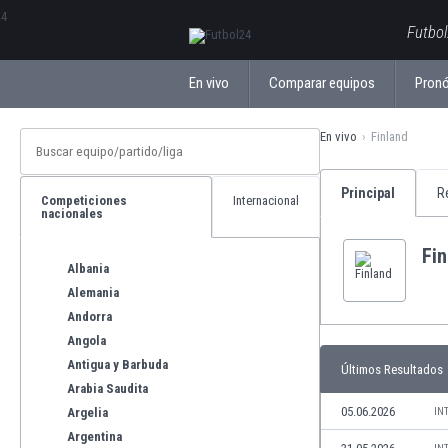
ΕλληνικάБългарски
Futbol
En vivo
Comparar equipos
Pronó
En vivo
Finland
Principal
R
Competiciones
Internacional
nacionales
Fin
Albania
Alemania
Andorra
Angola
Antigua y Barbuda
Últimos Resultados
Arabia Saudita
05.06.2026
Argelia
IN
Argentina