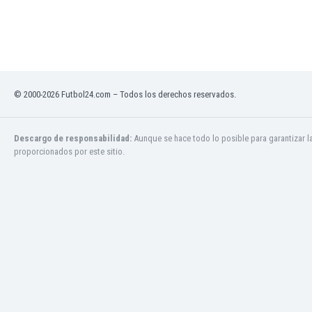
Ghana
Gibraltar
Grecia
Guatemala
Haiti
Honduras
© 2000-2026 Futbol24.com – Todos los derechos reservados.
Hong Kong
Hungría
Descargo de responsabilidad:
Aunque se hace todo lo posible para garantizar l
India
proporcionados por este sitio.
Indonesia
Inglaterra
Irak
Irán
Irlanda
Irlanda del Norte
Islandia
Islas Féroe
Israel
Italia