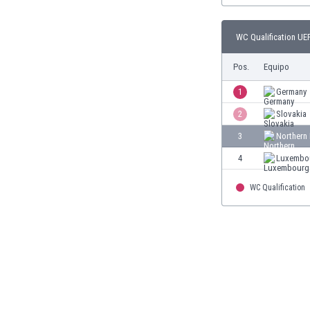
Burkina Faso
Burundi
WC Qualification UEF
Bután
Camboya
Pos.
Equipo
Camerún
1
Germany
Canadá
Chile
2
Slovakia
China
3
Northern 
Chipre
4
Luxembo
Colombia
Corea del Sur
WC Qualification
Costa de Marfil
Costa Rica
Croacia
Curazao
Dinamarca
Ecuador
Egipto