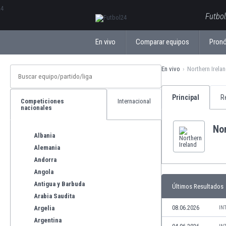
ΕλληνικάБългарски
Futbol
En vivo
Comparar equipos
Pronó
En vivo
Northern Irela
Principal
R
Competiciones
Internacional
nacionales
Nor
Albania
Alemania
Andorra
Angola
Antigua y Barbuda
Últimos Resultados
Arabia Saudita
08.06.2026
Argelia
IN
Argentina