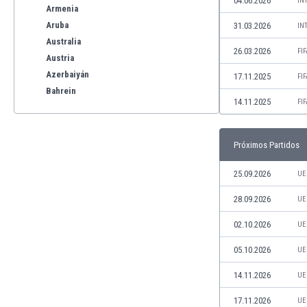
04.06.2026
IN
Armenia
Aruba
31.03.2026
IN
Australia
26.03.2026
FI
Austria
Azerbaiyán
17.11.2025
FI
Bahrein
14.11.2025
FI
Bangladesh
Barbados
Bélgica
Próximos Partidos
Benelux
Bermudas
25.09.2026
UE
Bielorrusia
28.09.2026
UE
Bolivia
Bonaire
02.10.2026
UE
Bosnia y Herzegovina
05.10.2026
UE
Botswana
Brasil
14.11.2026
UE
Brunéi
17.11.2026
UE
Bulgaria