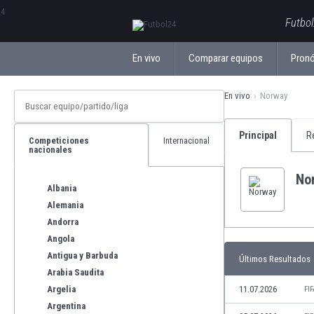
ΕλληνικάБългарски
Futbol
En vivo
Comparar equipos
Pronó
En vivo
Norway
Principal
R
Competiciones
Internacional
nacionales
No
Albania
Alemania
Andorra
Angola
Antigua y Barbuda
Últimos Resultados
Arabia Saudita
Argelia
11.07.2026
FI
Argentina