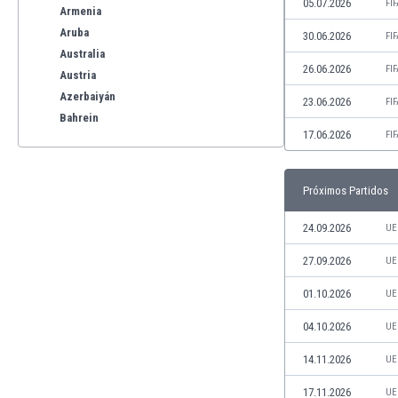
05.07.2026
FI
Armenia
Aruba
30.06.2026
FI
Australia
26.06.2026
FI
Austria
Azerbaiyán
23.06.2026
FI
Bahrein
17.06.2026
FI
Bangladesh
Barbados
Bélgica
Próximos Partidos
Benelux
Bermudas
24.09.2026
UE
Bielorrusia
27.09.2026
UE
Bolivia
Bonaire
01.10.2026
UE
Bosnia y Herzegovina
04.10.2026
UE
Botswana
Brasil
14.11.2026
UE
Brunéi
17.11.2026
UE
Bulgaria