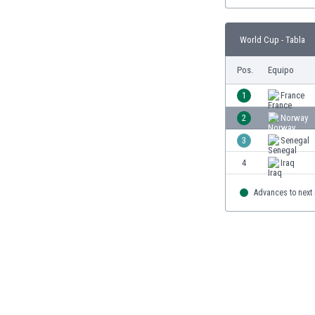
Burkina Faso
Burundi
World Cup - Tabla
Bután
Camboya
Pos.
Equipo
Camerún
1
France
Canadá
Chile
2
Norway
China
3
Senegal
Chipre
4
Iraq
Colombia
Corea del Sur
Advances to next
Costa de Marfil
Costa Rica
Croacia
Curazao
Dinamarca
Ecuador
Egipto