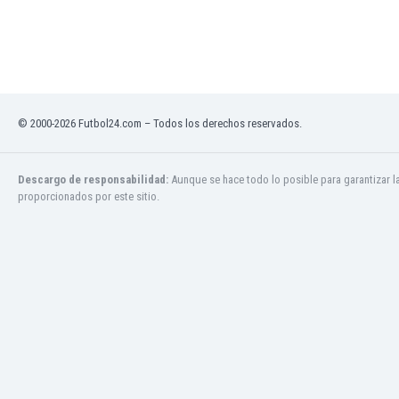
Ghana
Gibraltar
Grecia
Guatemala
Haiti
Honduras
© 2000-2026 Futbol24.com – Todos los derechos reservados.
Hong Kong
Hungría
Descargo de responsabilidad:
Aunque se hace todo lo posible para garantizar l
India
proporcionados por este sitio.
Indonesia
Inglaterra
Irak
Irán
Irlanda
Irlanda del Norte
Islandia
Islas Féroe
Israel
Italia