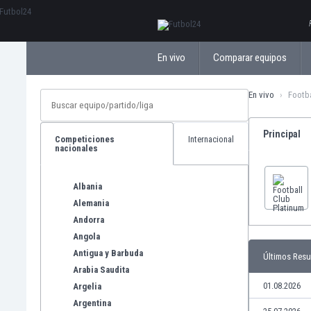
ΕλληνικάБългарски
En vivo
Comparar equipos
En vivo
Footba
Principal
Competiciones
Internacional
nacionales
Albania
Alemania
Andorra
Angola
Antigua y Barbuda
Últimos Resu
Arabia Saudita
01.08.2026
Argelia
Argentina