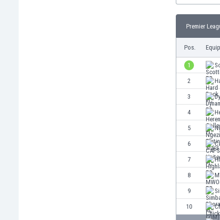
Burkina Faso
Burundi
Premier Leag
Bután
Camboya
Pos.
Equi
Camerún
1
S
Canadá
Chile
2
H
China
3
D
Chipre
4
He
Colombia
Corea del Sur
5
Ng
Costa de Marfil
6
C
Costa Rica
7
H
Croacia
Curazao
8
M
Dinamarca
9
S
Ecuador
10
Ch
Egipto