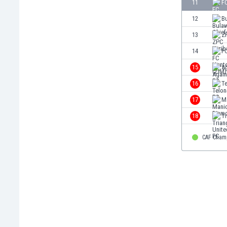
El Salvador
11
FC
Emiratos Árabes Unidos
12
B
Escandinavia
13
Z
Escocia
Eslovaquia
14
F
Eslovenia
15
A
España
16
T
Estados Unidos
Estonia
17
M
Eswatini
18
Tr
Etiopía
Fiji
CAF Cham
Filipinas
Finlandia
Francia
Gabón
Gales
Gambia
Georgia