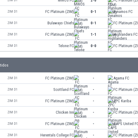
MWOS FC
2-0
FC Platinum (Z
ZIM D1
FC Platinum (ZIM)
0-1
Dynamos FC
ZIM D1
Bulawayo Chiefs
0-1
FC Platinum (Z
ZIM D1
FC Platinum (ZIM)
1-1
Highlanders FC
ZIM D1
Telone FC
0-0
FC Platinum (Z
ZIM D1
tidos
FC Platinum (ZIM)
-
Agama FC
ZIM D1
Scottland FC
-
FC Platinum (Z
ZIM D1
FC Platinum (ZIM)
-
ZPC Kariba
ZIM D1
Chicken Inn
-
FC Platinum (Z
ZIM D1
FC Platinum (ZIM)
-
CAPS United F
ZIM D1
Herentals College FC
-
FC Platinum (Z
ZIM D1