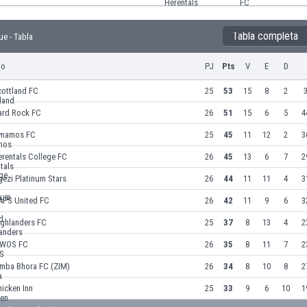
Tabla completa
ue - Tabla
po
PJ
Pts
V
E
D
cottland FC
25
53
15
8
2
3
ard Rock FC
26
51
15
6
5
4
ynamos FC
25
45
11
12
2
3
rentals College FC
26
45
13
6
7
2
ezi Platinum Stars
26
44
11
11
4
3
APS United FC
26
42
11
9
6
3
ighlanders FC
25
37
8
13
4
2
WOS FC
26
35
8
11
7
2
imba Bhora FC (ZIM)
26
34
8
10
8
2
icken Inn
25
33
9
6
10
1