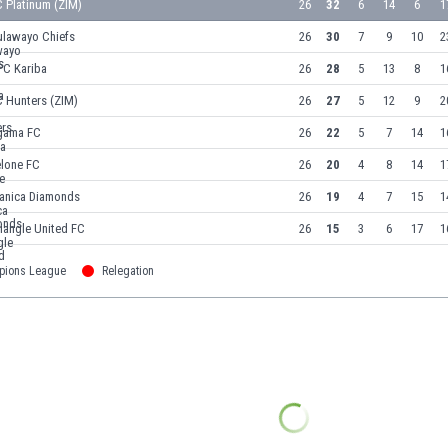
 Platinum (ZIM)
26
32
6
14
6
1
ulawayo Chiefs
26
30
7
9
10
2
PC Kariba
26
28
5
13
8
1
C Hunters (ZIM)
26
27
5
12
9
2
gama FC
26
22
5
7
14
1
elone FC
26
20
4
8
14
1
anica Diamonds
26
19
4
7
15
1
iangle United FC
26
15
3
6
17
1
pions League
Relegation