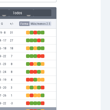
Todos
G
+/-
Forma
Más/menos 2.5
9 - 8
31
4 - 17
27
6 - 18
18
9 - 22
7
1 - 23
8
2 - 24
8
3 - 19
4
3 - 20
3
7 - 26
1
9 - 22
-3