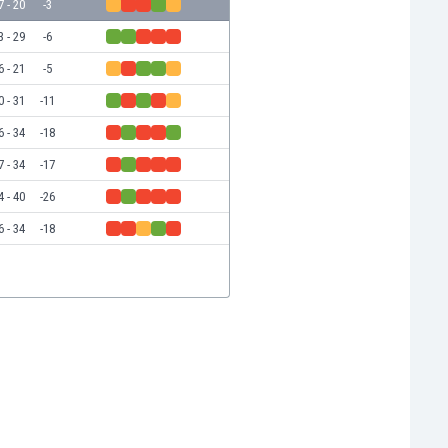
7 - 20
-3
3 - 29
-6
6 - 21
-5
0 - 31
-11
6 - 34
-18
7 - 34
-17
4 - 40
-26
6 - 34
-18