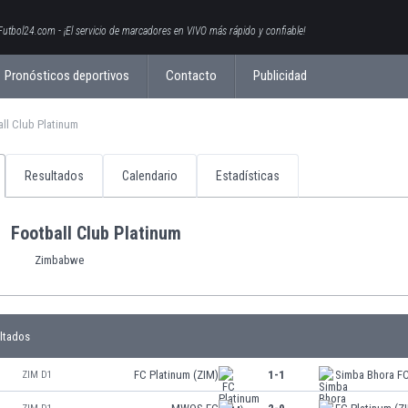
Futbol24.com - ¡El servicio de marcadores en VIVO más rápido y confiable!
Pronósticos deportivos
Contacto
Publicidad
ll Club Platinum
Resultados
Calendario
Estadísticas
Football Club Platinum
Zimbabwe
ltados
FC Platinum (ZIM)
1-1
Simba Bhora FC
ZIM D1