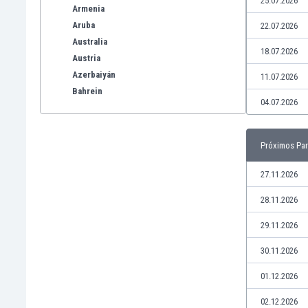
25.07.2026
Armenia
Aruba
22.07.2026
Australia
18.07.2026
Austria
Azerbaiyán
11.07.2026
Bahrein
04.07.2026
Bangladesh
Barbados
Bélgica
Próximos Par
Benelux
Bermudas
27.11.2026
Bielorrusia
28.11.2026
Bolivia
Bonaire
29.11.2026
Bosnia y Herzegovina
30.11.2026
Botswana
Brasil
01.12.2026
Brunéi
02.12.2026
Bulgaria