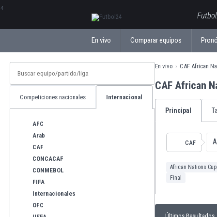
ΕλληνικάБългарски
Futbol
En vivo
Comparar equipos
Pronó
En vivo
CAF African N
CAF African N
Competiciones nacionales
Internacional
Principal
T
AFC
Arab
A
CAF
CAF
CONCACAF
African Nations Cup
CONMEBOL
Final
FIFA
Internacionales
OFC
Últimos Resultados
UEFA