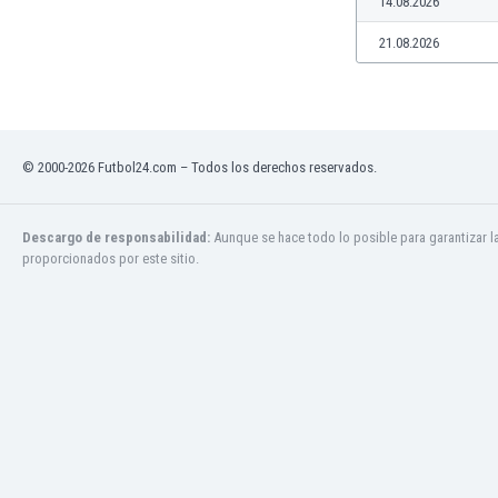
14.08.2026
21.08.2026
© 2000-2026 Futbol24.com – Todos los derechos reservados.
Descargo de responsabilidad:
Aunque se hace todo lo posible para garantizar l
proporcionados por este sitio.