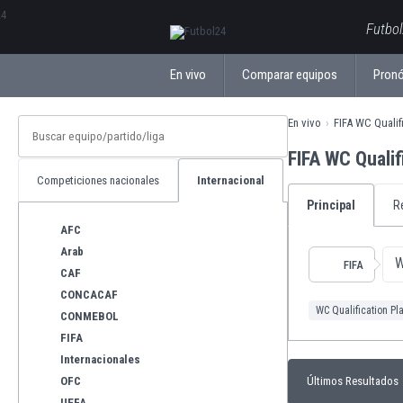
ΕλληνικάБългарски
Futbol
En vivo
Comparar equipos
Pronó
En vivo
FIFA WC Qualifi
FIFA WC Quali
Competiciones nacionales
Internacional
Principal
R
AFC
Arab
W
FIFA
CAF
CONCACAF
WC Qualification Pla
CONMEBOL
FIFA
Internacionales
OFC
Últimos Resultados
UEFA