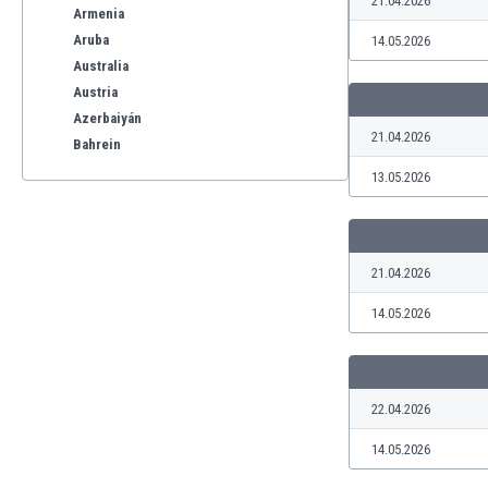
21.04.2026
Armenia
Aruba
14.05.2026
Australia
Austria
Azerbaiyán
21.04.2026
Bahrein
Bangladesh
13.05.2026
Barbados
Bélgica
Benelux
21.04.2026
Bermudas
Bielorrusia
14.05.2026
Bolivia
Bonaire
Bosnia y Herzegovina
Botswana
22.04.2026
Brasil
14.05.2026
Brunéi
Bulgaria