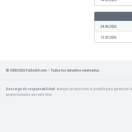
Jamaica
Japón
Jordania
24.04.2026
Kazajstán
Kenia
13.05.2026
Kirguizistán
Kosovo
Kuwait
Letonia
Líbano
© 2000-2026 Futbol24.com – Todos los derechos reservados.
Libia
Liechtenstein
Descargo de responsabilidad:
Aunque se hace todo lo posible para garantizar l
Lituania
proporcionados por este sitio.
Luxemburgo
Macao
Macedonia del Norte
Malasia
Malawi