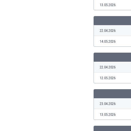
El Salvador
13.05.2026
Emiratos Árabes Unidos
Escandinavia
Escocia
Eslovaquia
22.04.2026
Eslovenia
14.05.2026
España
Estados Unidos
Estonia
Eswatini
22.04.2026
Etiopía
12.05.2026
Fiji
Filipinas
Finlandia
Francia
23.04.2026
Gabón
Gales
13.05.2026
Gambia
Georgia