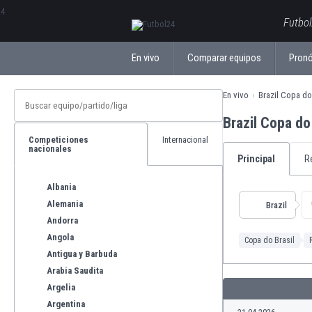
ΕλληνικάБългарски
Futbol
En vivo
Comparar equipos
Pronó
En vivo
Brazil Copa do
Brazil Copa d
Competiciones
Internacional
nacionales
Principal
R
Albania
Alemania
Brazil
Andorra
Angola
Copa do Brasil
Antigua y Barbuda
Arabia Saudita
Argelia
Argentina