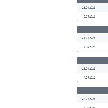
Ghana
23.04.2026
Gibraltar
Grecia
15.05.2026
Guatemala
Haiti
Honduras
Hong Kong
23.04.2026
Hungría
14.05.2026
India
Indonesia
Inglaterra
Irak
23.04.2026
Irán
14.05.2026
Irlanda
Irlanda del Norte
Islandia
Islas Féroe
24.04.2026
Israel
Italia
14.05.2026