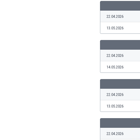
Burkina Faso
Burundi
22.04.2026
Bután
13.05.2026
Camboya
Camerún
Canadá
Chile
22.04.2026
China
Chipre
14.05.2026
Colombia
Corea del Sur
Costa de Marfil
22.04.2026
Costa Rica
Croacia
13.05.2026
Curazao
Dinamarca
Ecuador
22.04.2026
Egipto