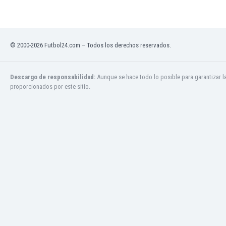
Ghana
Gibraltar
Grecia
Guatemala
© 2000-2026 Futbol24.com – Todos los derechos reservados.
Haiti
Honduras
Descargo de responsabilidad:
Aunque se hace todo lo posible para garantizar l
Hong Kong
proporcionados por este sitio.
Hungría
India
Indonesia
Inglaterra
Irak
Irán
Irlanda
Irlanda del Norte
Islandia
Islas Féroe
Israel
Italia