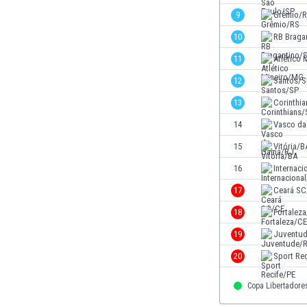
El Salvador
9
Grêmio/
Emiratos Árabes Unidos
Escandinavia
10
RB Braga
Escocia
11
Atlético
Eslovaquia
12
Santos/S
Eslovenia
España
13
Corinthi
Estados Unidos
14
Vasco d
Estonia
15
Vitória/B
Eswatini
Etiopía
16
Internaci
Fiji
17
Ceará SC
Filipinas
18
Fortalez
Finlandia
Francia
19
Juventu
Gabón
20
Sport Re
Gales
Gambia
Copa Libertadore
Georgia