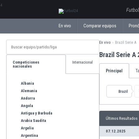
ΕλληνικάБългарски
Futbol
En vivo
Comparar equipos
Pronó
En vivo
Brazil Serie A
Brazil Serie 
Competiciones
Internacional
nacionales
Principal
T
Albania
Alemania
Brazil
Andorra
Angola
Antigua y Barbuda
Últimos Resultados
Arabia Saudita
Argelia
07.12.2025
Argentina