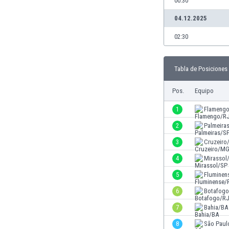
00:30
Burkina Faso
04.12.2025
Burundi
Bután
02:30
Camboya
Camerún
Tabla de Posiciones
Canadá
Chile
Pos.
Equipo
China
Chipre
1
Flameng
Colombia
2
Palmeira
Corea del Sur
3
Cruzeir
Costa de Marfil
Costa Rica
4
Mirassol
Croacia
5
Fluminen
Curazao
6
Botafog
Dinamarca
Ecuador
7
Bahia/BA
Egipto
8
São Paul