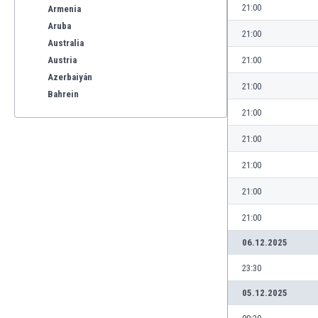
21:00
Armenia
Aruba
21:00
Australia
Austria
21:00
Azerbaiyán
21:00
Bahrein
Bangladesh
21:00
Barbados
21:00
Bélgica
Benelux
21:00
Bermudas
21:00
Bielorrusia
Bolivia
21:00
Bonaire
06.12.2025
Bosnia y Herzegovina
Botswana
23:30
Brasil
05.12.2025
Brunéi
Bulgaria