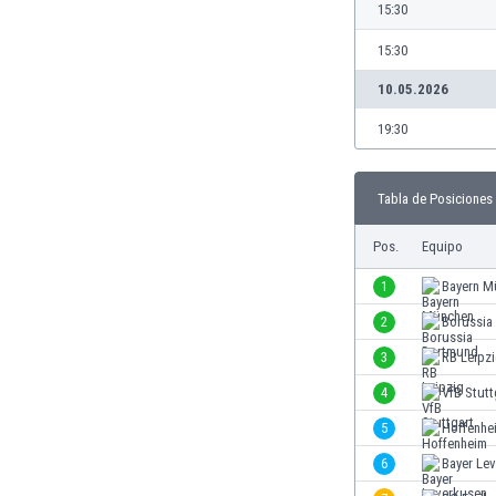
15:30
Burkina Faso
Burundi
15:30
Bután
10.05.2026
Camboya
Camerún
19:30
Canadá
Chile
Tabla de Posiciones
China
Chipre
Pos.
Equipo
Colombia
1
Bayern M
Corea del Sur
Costa de Marfil
2
Borussia
Costa Rica
3
RB Leipz
Croacia
4
VfB Stutt
Curazao
Dinamarca
5
Hoffenhe
Ecuador
6
Bayer Le
Egipto