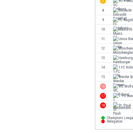
7
SC Freib
El Salvador
Emiratos Árabes Unidos
8
Eintracht
Escandinavia
9
FC Augs
Escocia
10
Mainz 05
Eslovaquia
Eslovenia
11
Union Ber
España
12
Mönchen
Estados Unidos
13
Hamburg
Estonia
Eswatini
14
1.FC Köln
Etiopía
15
Werder B
Fiji
16
VfL Wolf
Filipinas
Finlandia
17
1. FC He
Francia
18
St. Pauli
Gabón
Gales
Champions Leag
Relegation
Gambia
Georgia