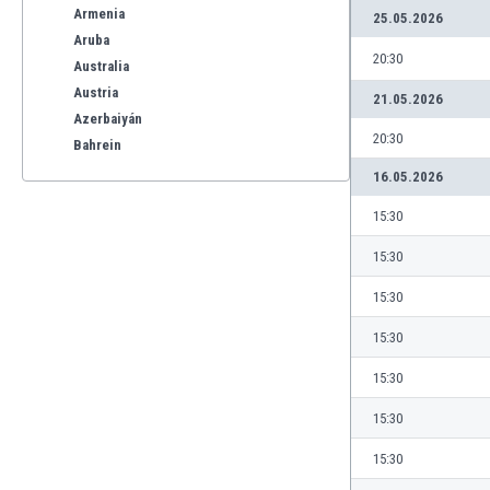
Armenia
25.05.2026
Aruba
20:30
Australia
Austria
21.05.2026
Azerbaiyán
20:30
Bahrein
Bangladesh
16.05.2026
Barbados
15:30
Bélgica
Benelux
15:30
Bermudas
15:30
Bielorrusia
Bolivia
15:30
Bonaire
15:30
Bosnia y Herzegovina
Botswana
15:30
Brasil
15:30
Brunéi
Bulgaria