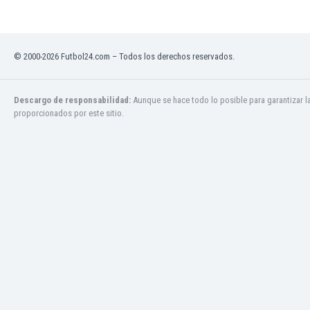
Ghana
Gibraltar
Grecia
© 2000-2026 Futbol24.com – Todos los derechos reservados.
Guatemala
Haiti
Honduras
Descargo de responsabilidad:
Aunque se hace todo lo posible para garantizar l
Hong Kong
proporcionados por este sitio.
Hungría
India
Indonesia
Inglaterra
Irak
Irán
Irlanda
Irlanda del Norte
Islandia
Islas Féroe
Israel
Italia