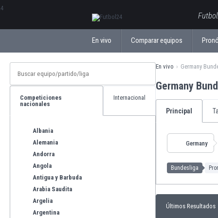
ΕλληνικάБългарски
Futbol
En vivo
Comparar equipos
Pronó
En vivo
Germany Bunde
Germany Bund
Competiciones
Internacional
nacionales
Principal
T
Albania
Alemania
Germany
Andorra
Angola
Bundesliga
Pro
Antigua y Barbuda
Arabia Saudita
Argelia
Últimos Resultados
Argentina