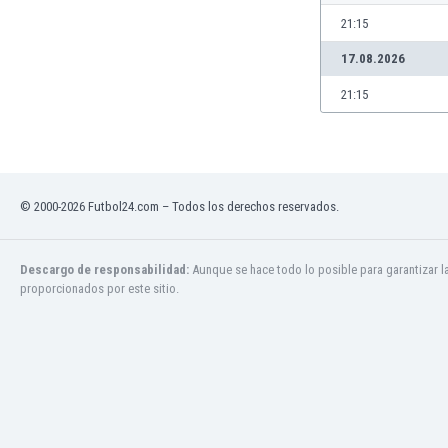
Jamaica
21:15
Japón
17.08.2026
Jordania
Kazajstán
21:15
Kenia
Kirguizistán
Kosovo
Kuwait
© 2000-2026 Futbol24.com – Todos los derechos reservados.
Letonia
Líbano
Libia
Descargo de responsabilidad:
Aunque se hace todo lo posible para garantizar l
Liechtenstein
proporcionados por este sitio.
Lituania
Luxemburgo
Macao
Macedonia del Norte
Malasia
Malawi