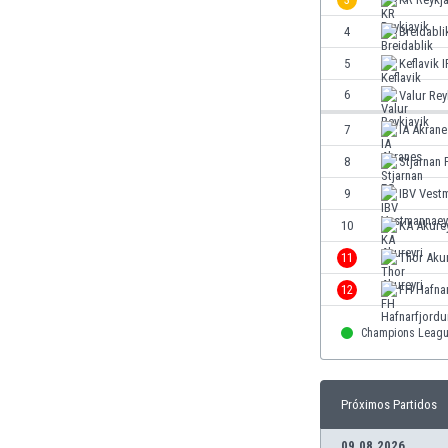
El Salvador
Emiratos Árabes Unidos
4
Breidabli
Escandinavia
5
Keflavik I
Escocia
6
Valur Rey
Eslovaquia
Eslovenia
7
IA Akrane
España
8
Stjarnan 
Estados Unidos
9
IBV Vest
Estonia
Eswatini
10
KA Akurey
Etiopía
11
Thor Akur
Fiji
12
FH Hafnar
Filipinas
Finlandia
Champions Leag
Francia
Gabón
Gales
Próximos Partidos
Gambia
Georgia
09.08.2026