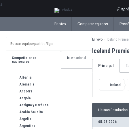
ΕλληνικάБългарски
Futbol
En vivo
Comparar equipos
Pronó
En vivo
Iceland Premie
Iceland Premi
Competiciones
Internacional
nacionales
Principal
T
Albania
Alemania
Iceland
Andorra
Angola
Antigua y Barbuda
Últimos Resultados
Arabia Saudita
Argelia
05.08.2026
Argentina