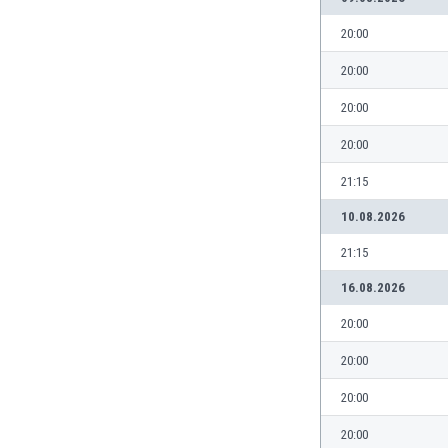
Ghana
20:00
Gibraltar
Grecia
20:00
Guatemala
20:00
Haiti
Honduras
20:00
Hong Kong
Hungría
21:15
India
10.08.2026
Indonesia
Inglaterra
21:15
Irak
16.08.2026
Irán
20:00
Irlanda
Irlanda del Norte
20:00
Islandia
Islas Féroe
20:00
Israel
20:00
Italia