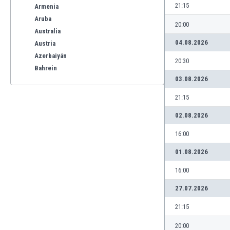
21:15
Armenia
Aruba
20:00
Australia
04.08.2026
Austria
Azerbaiyán
20:30
Bahrein
03.08.2026
Bangladesh
Barbados
21:15
Bélgica
02.08.2026
Benelux
Bermudas
16:00
Bielorrusia
01.08.2026
Bolivia
Bonaire
16:00
Bosnia y Herzegovina
27.07.2026
Botswana
Brasil
21:15
Brunéi
20:00
Bulgaria