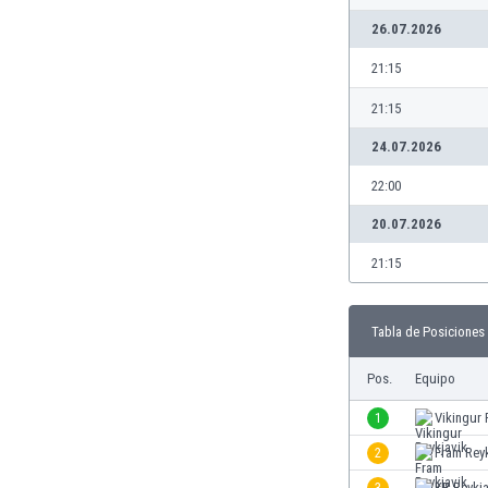
Burkina Faso
26.07.2026
Burundi
21:15
Bután
Camboya
21:15
Camerún
24.07.2026
Canadá
Chile
22:00
China
20.07.2026
Chipre
Colombia
21:15
Corea del Sur
Costa de Marfil
Tabla de Posiciones
Costa Rica
Croacia
Pos.
Equipo
Curazao
Dinamarca
1
Vikingur 
Ecuador
2
Fram Reyk
Egipto
3
KR Reykja