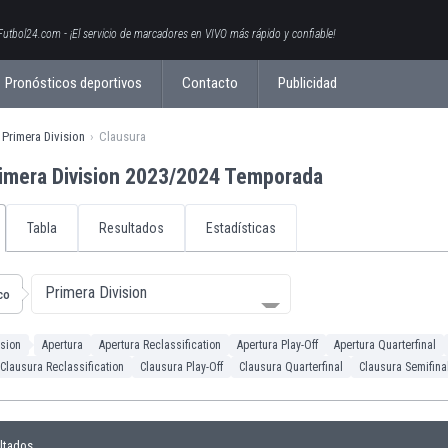
Futbol24.com - ¡El servicio de marcadores en VIVO más rápido y confiable!
Pronósticos deportivos
Contacto
Publicidad
Primera Division
Clausura
imera Division 2023/2024 Temporada
Tabla
Resultados
Estadísticas
Primera Division
co
ision
Apertura
Apertura Reclassification
Apertura Play-Off
Apertura Quarterfinal
Clausura Reclassification
Clausura Play-Off
Clausura Quarterfinal
Clausura Semifina
ltados