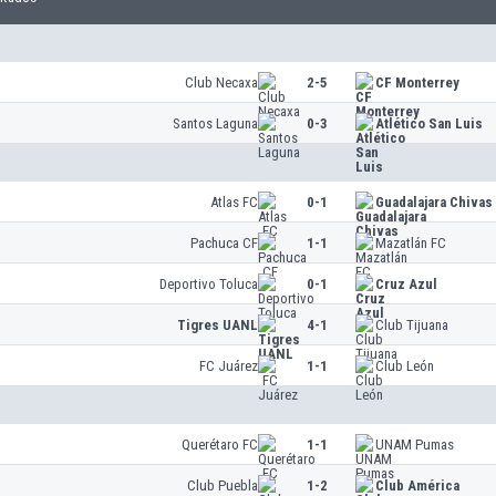
Club Necaxa
2-5
CF Monterrey
Santos Laguna
0-3
Atlético San Luis
Atlas FC
0-1
Guadalajara Chivas
Pachuca CF
1-1
Mazatlán FC
Deportivo Toluca
0-1
Cruz Azul
Tigres UANL
4-1
Club Tijuana
FC Juárez
1-1
Club León
Querétaro FC
1-1
UNAM Pumas
Club Puebla
1-2
Club América