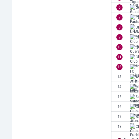
El Salvador
6
G
Emiratos Árabes Unidos
Escandinavia
7
P
Escocia
8
U
Eslovaquia
9
C
Eslovenia
España
10
Q
Estados Unidos
11
C
Estonia
12
F
Eswatini
Etiopía
13
At
Fiji
14
M
Filipinas
15
S
Finlandia
Francia
16
Cl
Gabón
17
At
Gales
18
C
Gambia
Georgia