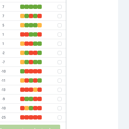
7
7
5
1
1
-2
-7
-10
-11
-13
-9
-10
-25