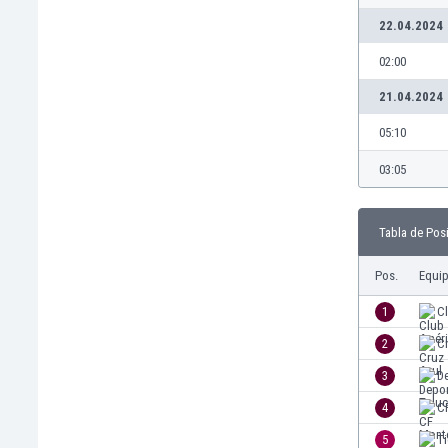
Burkina Faso
22.04.2024
Burundi
02:00
Bután
Camboya
21.04.2024
Camerún
05:10
Canadá
Chile
03:05
China
Chipre
Tabla de Pos
Colombia
Corea del Sur
Pos.
Equi
Costa de Marfil
Costa Rica
1
C
Croacia
2
C
Curazao
3
D
Dinamarca
Ecuador
4
C
Egipto
5
T