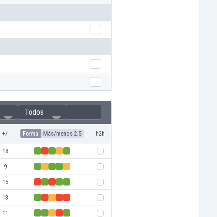
Todos
+/-
Forma
Más/menos 2.5
h2h
18
9
15
13
11