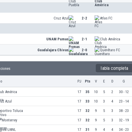
Cruz Azul
2-2
Atlas FC
UNAM Pumas
2-1
Club América
Guadalajara Chivas
2-0
Querétaro FC
Tabla completa
iciones
po
PJ
Pts
V
E
D
G
lub América
17
35
10
5
2
30 - 12
ruz Azul
17
33
10
3
4
23 - 14
eportivo Toluca
17
32
9
5
3
38 - 23
F Monterrey
17
32
9
5
3
32 - 19
igres UANL
17
31
9
4
4
34 - 23