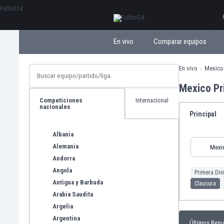
ΕλληνικάБългарски
En vivo
Comparar equipos
En vivo
Mexico 
Mexico Pr
Competiciones
Internacional
nacionales
Principal
Albania
Alemania
Mexi
Andorra
Angola
Primera Div
Antigua y Barbuda
Clausura
Arabia Saudita
Argelia
Argentina
Últimos Resu