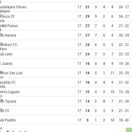
uadalajara Chivas
17
31
9
4
4
24 - 17
achuca CF
17
29
9
2
6
34 - 27
NAM Pumas
17
27
7
6
4
27 - 22
lub Necaxa
17
27
7
6
4
30 - 29
uerétaro FC
17
24
6
6
5
22 - 21
lub León
17
24
7
3
7
23 - 25
C Juárez
17
16
4
4
9
19 - 26
lético San Luis
17
16
5
1
11
25 - 35
azatlán FC
17
16
4
4
9
21 - 32
antos Laguna
17
15
4
3
10
15 - 28
ub Tijuana
17
14
2
8
7
21 - 30
las FC
17
14
3
5
9
21 - 31
lub Puebla
17
5
1
2
14
18 - 43