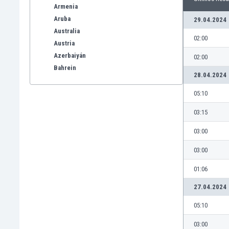
Armenia
Aruba
29.04.2024
Australia
02:00
Austria
Azerbaiyán
02:00
Bahrein
28.04.2024
Bangladesh
Barbados
05:10
Bélgica
03:15
Benelux
Bermudas
03:00
Bielorrusia
03:00
Bolivia
Bonaire
01:06
Bosnia y Herzegovina
27.04.2024
Botswana
Brasil
05:10
Brunéi
03:00
Bulgaria