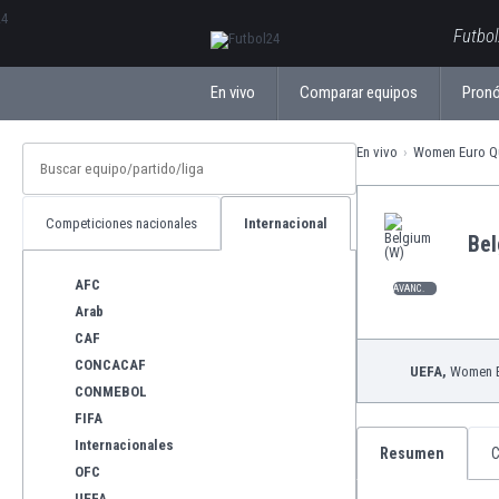
ΕλληνικάБългарски
Futbol
En vivo
Comparar equipos
Pronó
En vivo
Women Euro Qu
Competiciones nacionales
Internacional
Bel
AFC
AVANC.
Arab
CAF
CONCACAF
UEFA,
Women Eu
CONMEBOL
FIFA
Internacionales
Resumen
C
OFC
UEFA