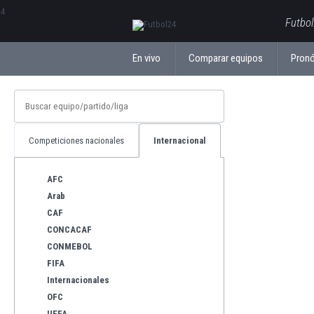
ΕλληνικάБългарски
Futbol
En vivo
Comparar equipos
Pronó
Competiciones nacionales
Internacional
AFC
Arab
CAF
CONCACAF
CONMEBOL
FIFA
Internacionales
OFC
UEFA