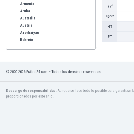
Armenia
27'
Aruba
45'
+2
Australia
Austria
HT
Azerbaiyán
FT
Bahrein
Bangladesh
Barbados
Bélgica
Benelux
© 2000-2026 Futbol24.com – Todos los derechos reservados.
Bermudas
Bielorrusia
Bolivia
Descargo de responsabilidad:
Aunque se hace todo lo posible para garantizar l
proporcionados por este sitio.
Bonaire
Bosnia y Herzegovina
Botswana
Brasil
Brunéi
Bulgaria