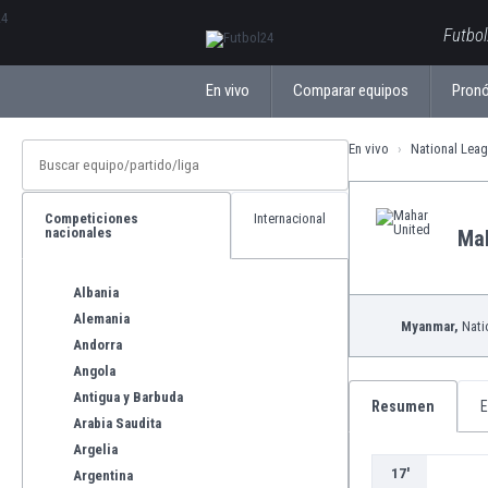
ΕλληνικάБългарски
Futbol
En vivo
Comparar equipos
Pronó
En vivo
National Lea
Competiciones
Internacional
nacionales
Mah
Albania
Alemania
Myanmar,
Nati
Andorra
Angola
Antigua y Barbuda
Resumen
E
Arabia Saudita
Argelia
17'
Argentina